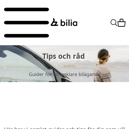
Tips och råd
Guider för ett enklare bilägande