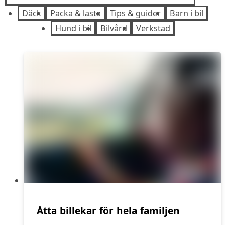
Däck
Packa & lasta
Tips & guider
Barn i bil
Hund i bil
Bilvård
Verkstad
Åtta billekar för hela familjen