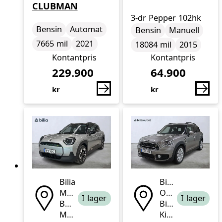
CLUBMAN
3-dr Pepper 102hk
Drivmedel
Drivmedel
Miltal
årsmodell
Drivmedel
Drivmedel
Miltal
årsmodell
Bensin
Automat
Bensin
Manuell
7665 mil
2021
18084 mil
2015
Kontantpris
Kontantpris
229.900
64.900
kr
kr
Bilia
Bilia
Mölndal
Outlet
I lager
I lager
BMW
Bilhall
MINI
Kista