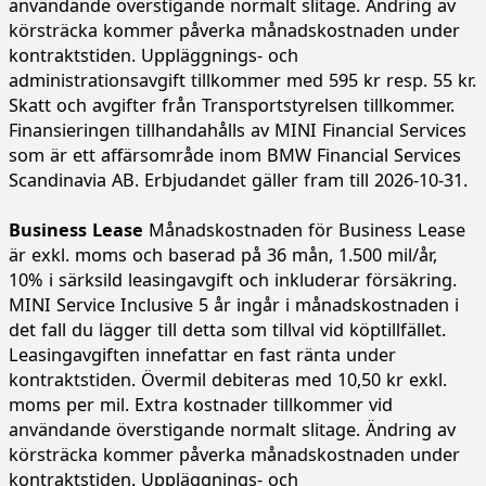
användande överstigande normalt slitage. Ändring av
körsträcka kommer påverka månadskostnaden under
kontraktstiden. Uppläggnings- och
administrationsavgift tillkommer med 595 kr resp. 55 kr.
Skatt och avgifter från Transportstyrelsen tillkommer.
Finansieringen tillhandahålls av MINI Financial Services
som är ett affärsområde inom BMW Financial Services
Scandinavia AB. Erbjudandet gäller fram till 2026-10-31.
Business Lease
Månadskostnaden för Business Lease
är exkl. moms och baserad på 36 mån, 1.500 mil/år,
10% i särksild leasingavgift och inkluderar försäkring.
MINI Service Inclusive 5 år ingår i månadskostnaden i
det fall du lägger till detta som tillval vid köptillfället.
Leasingavgiften innefattar en fast ränta under
kontraktstiden. Övermil debiteras med 10,50 kr exkl.
moms per mil. Extra kostnader tillkommer vid
användande överstigande normalt slitage. Ändring av
körsträcka kommer påverka månadskostnaden under
kontraktstiden. Uppläggnings- och