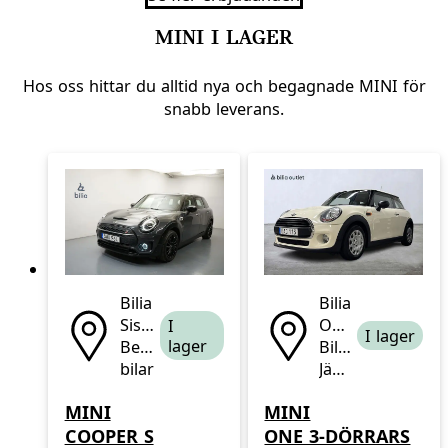
MINI I LAGER
Hos oss hittar du alltid nya och begagnade MINI för
snabb leverans.
Bilia
Bilia
Sisjön
Outlet
I
I lager
lager
Begagnade
Bilhall
bilar
Jägersro
MINI
MINI
COOPER S
ONE 3-DÖRRARS