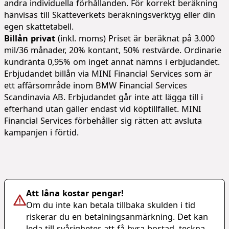
andra individuella förhållanden. För korrekt beräkning
hänvisas till Skatteverkets beräkningsverktyg eller din
egen skattetabell.
Billån privat
(inkl. moms) Priset är beräknat på 3.000
mil/36 månader, 20% kontant, 50% restvärde. Ordinarie
kundränta 0,95% om inget annat nämns i erbjudandet.
Erbjudandet billån via MINI Financial Services som är
ett affärsområde inom BMW Financial Services
Scandinavia AB. Erbjudandet går inte att lägga till i
efterhand utan gäller endast vid köptillfället. MINI
Financial Services förbehåller sig rätten att avsluta
kampanjen i förtid.
Att låna kostar pengar!
Om du inte kan betala tillbaka skulden i tid
riskerar du en betalningsanmärkning. Det kan
leda till svårigheter att få hyra bostad, teckna