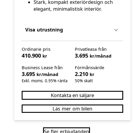
Stark, kompakt exteriördesign och
elegant, minimalistisk interiör.
Visa utrustning
Ordinarie pris
Privatleasa från
410.900
3.695
kr
kr/månad
Business Lease från
Förmånsvärde
3.695
2.210
kr/månad
kr
Exkl. moms. 0.95% ränta
50% skatt
Kontakta en säljare
Läs mer om bilen
Se fler erbjudanden