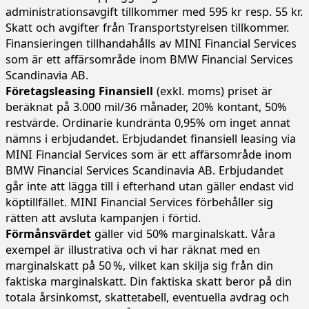
administrationsavgift tillkommer med 595 kr resp. 55 kr.
Skatt och avgifter från Transportstyrelsen tillkommer.
Finansieringen tillhandahålls av MINI Financial Services
som är ett affärsområde inom BMW Financial Services
Scandinavia AB.
Företagsleasing Finansiell
(exkl. moms) priset är
beräknat på 3.000 mil/36 månader, 20% kontant, 50%
restvärde. Ordinarie kundränta 0,95% om inget annat
nämns i erbjudandet. Erbjudandet finansiell leasing via
MINI Financial Services som är ett affärsområde inom
BMW Financial Services Scandinavia AB. Erbjudandet
går inte att lägga till i efterhand utan gäller endast vid
köptillfället. MINI Financial Services förbehåller sig
rätten att avsluta kampanjen i förtid.
Förmånsvärdet
gäller vid 50% marginalskatt. Våra
exempel är illustrativa och vi har räknat med en
marginalskatt på 50 %, vilket kan skilja sig från din
faktiska marginalskatt. Din faktiska skatt beror på din
totala årsinkomst, skattetabell, eventuella avdrag och