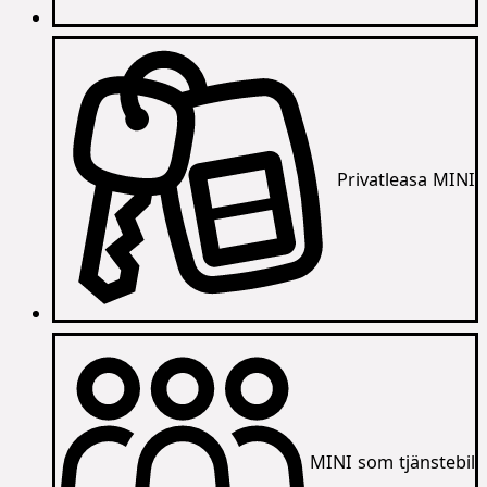
Privatleasa MINI
MINI som tjänstebil