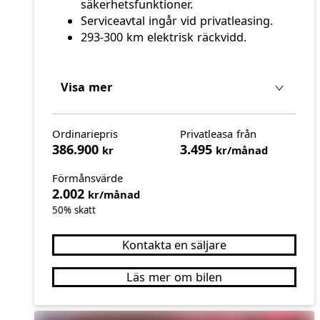
säkerhetsfunktioner.
Serviceavtal ingår vid privatleasing.
293-300 km elektrisk räckvidd.
Visa mer
Ordinariepris
Privatleasa från
386.900
3.495
kr
kr/månad
Förmånsvärde
2.002
kr/månad
50% skatt
Kontakta en säljare
Läs mer om bilen