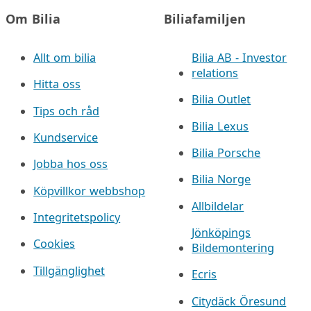
Om Bilia
Biliafamiljen
Allt om bilia
Bilia AB - Investor
relations
Hitta oss
Bilia Outlet
Tips och råd
Bilia Lexus
Kundservice
Bilia Porsche
Jobba hos oss
Bilia Norge
Köpvillkor webbshop
Allbildelar
Integritetspolicy
Jönköpings
Cookies
Bildemontering
Tillgänglighet
Ecris
Citydäck Öresund