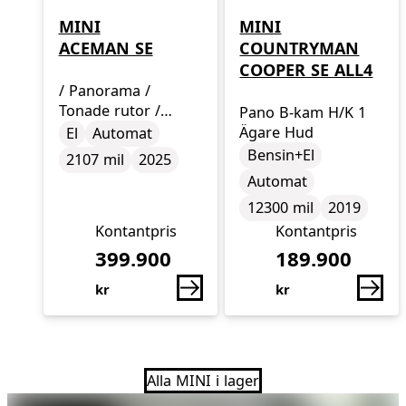
MINI
MINI
ACEMAN SE
COUNTRYMAN
COOPER SE ALL4
/ Panorama /
Tonade rutor /
Pano B-kam H/K 1
Drivmedel
Drivmedel
Miltal
årsmodell
Komfortöppning /
Ägare Hud
El
Automat
Drivmedel
Drivmedel
Miltal
årsmodell
Head-Up
Bensin+El
2107 mil
2025
Automat
12300 mil
2019
Kontantpris
Kontantpris
399.900
189.900
kr
kr
Alla MINI i lager