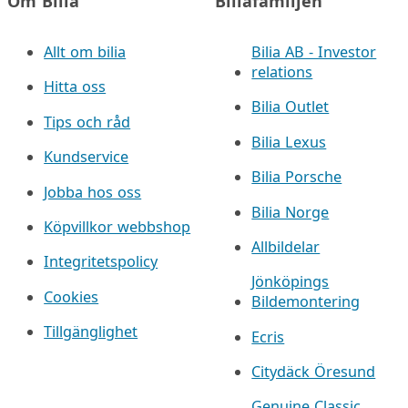
Om Bilia
Biliafamiljen
Allt om bilia
Bilia AB - Investor
relations
Hitta oss
Bilia Outlet
Tips och råd
Bilia Lexus
Kundservice
Bilia Porsche
Jobba hos oss
Bilia Norge
Köpvillkor webbshop
Allbildelar
Integritetspolicy
Jönköpings
Cookies
Bildemontering
Tillgänglighet
Ecris
Citydäck Öresund
Genuine Classic