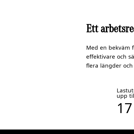
Ett arbetsr
Med en bekväm fö
effektivare och sä
flera längder oc
Lastu
upp til
17