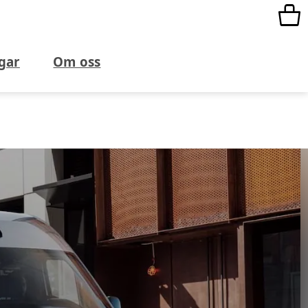
gar
Om oss