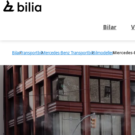
Bilar
V
Bilar
Transportbil
Mercedes-Benz Transportbil
Bilmodeller
Mercedes-B