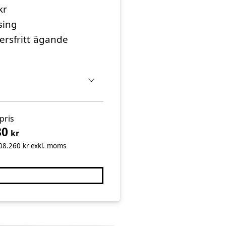
kr
sing
ersfritt ägande
pris
80
kr
608.260 kr exkl. moms