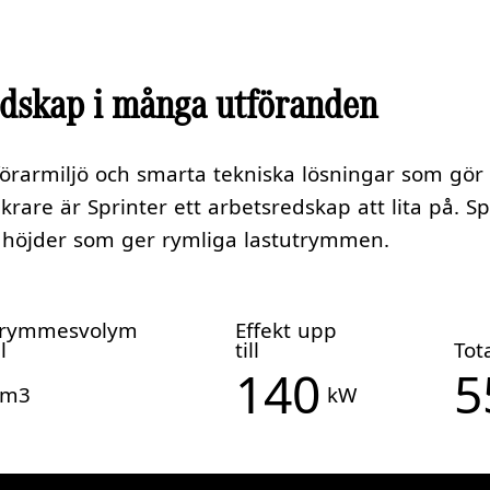
edskap i många utföranden
rarmiljö och smarta tekniska lösningar som gör
krare är Sprinter ett arbetsredskap att lita på. Sp
h höjder som ger rymliga lastutrymmen.
trymmesvolym
Effekt upp
l
till
Tot
140
5
m3
kW