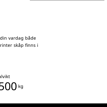
 din vardag både
rinter skåp finns i
alvikt
500
kg