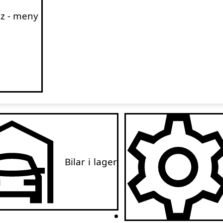
z - meny
Bilar i lager