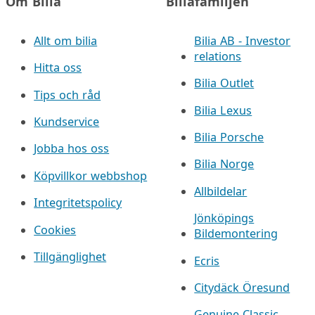
Om Bilia
Biliafamiljen
Allt om bilia
Bilia AB - Investor
relations
Hitta oss
Bilia Outlet
Tips och råd
Bilia Lexus
Kundservice
Bilia Porsche
Jobba hos oss
Bilia Norge
Köpvillkor webbshop
Allbildelar
Integritetspolicy
Jönköpings
Cookies
Bildemontering
Tillgänglighet
Ecris
Citydäck Öresund
Genuine Classic