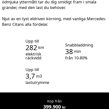
ödmjuka yttermått tar du dig smidigt fram i smala
gränder, med den last du behöver.
Njut av en tyst eldriven körning, med vanliga Mercedes-
Benz Citans alla fördelar.
Upp till
Snabbladdning
282
km
38
min
elektrisk
räckvidd
från 10-80%
Upp till
3,7
m3
lastutrymme
Köp från
399.900
kr