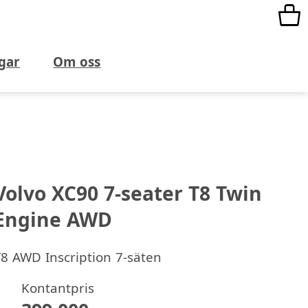
gar
Om oss
Volvo XC90 7-seater T8 Twin
Engine AWD
T8 AWD Inscription 7-säten
Kontantpris