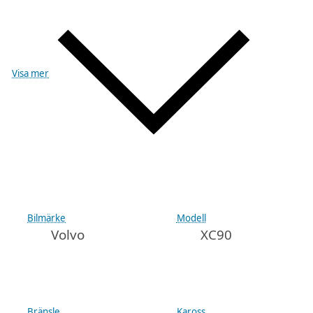
Visa mer
Bilmärke
Modell
Volvo
XC90
Bränsle
Kaross