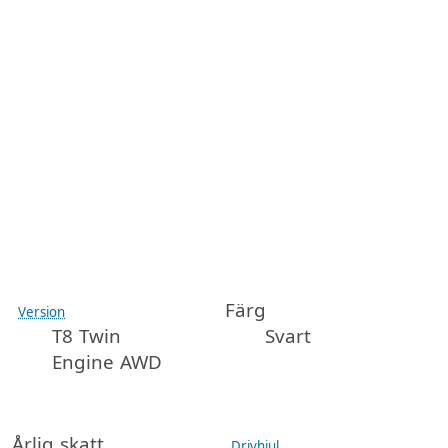
Färg
Version
T8 Twin
Svart
Engine AWD
Årlig skatt
Drivhjul