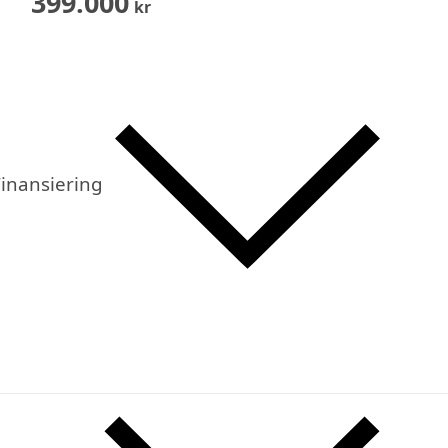
399.000
kr
inansiering