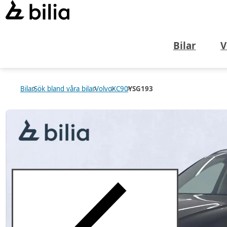
Bilar
V
Bilar
Sök bland våra bilar
Volvo
XC90
YSG193