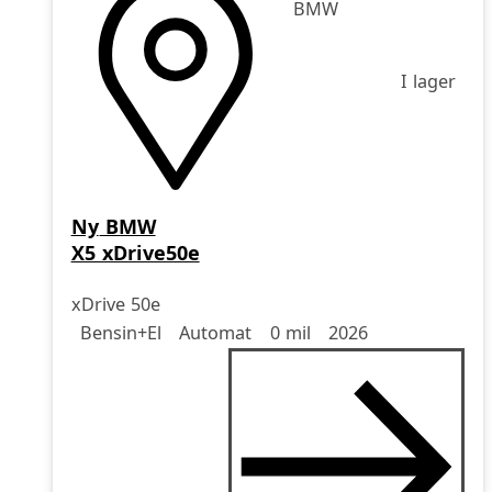
BMW
I lager
Ny
BMW
X5 xDrive50e
xDrive 50e
Drivmedel
Drivmedel
Miltal
årsmodell
Bensin+El
Automat
0 mil
2026