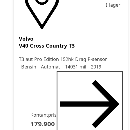
I lager
Volvo
V40 Cross Country T3
T3 aut Pro Edition 152hk Drag P-sensor
Drivmedel
Drivmedel
Miltal
årsmodell
Bensin
Automat
14031 mil
2019
Kontantpris
179.900