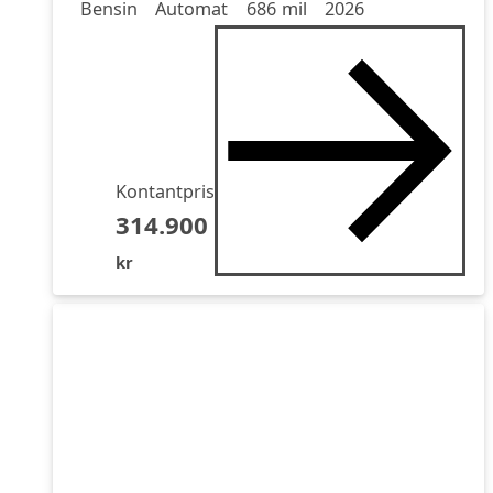
Drivmedel
Drivmedel
Miltal
årsmodell
Bensin
Automat
686 mil
2026
Kontantpris
314.900
kr