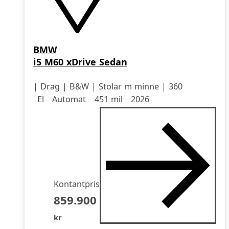
BMW
i5 M60 xDrive Sedan
| Drag | B&W | Stolar m minne | 360
Drivmedel
Drivmedel
Miltal
årsmodell
El
Automat
451 mil
2026
Kontantpris
859.900
kr