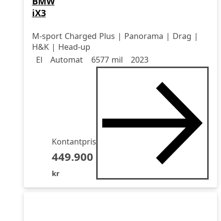
BMW
iX3
M-sport Charged Plus | Panorama | Drag |
H&K | Head-up
Drivmedel
Drivmedel
Miltal
årsmodell
El
Automat
6577 mil
2023
Kontantpris
449.900
kr