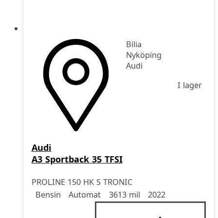
Bilia
Nyköping
Audi
I lager
Audi
A3 Sportback 35 TFSI
PROLINE 150 HK S TRONIC
Drivmedel
Drivmedel
Miltal
årsmodell
Bensin
Automat
3613 mil
2022