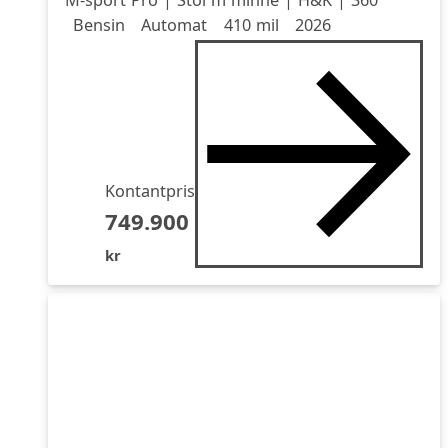
Drivmedel
Drivmedel
Miltal
årsmodell
Bensin
Automat
410 mil
2026
Kontantpris
749.900
kr