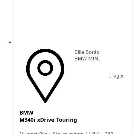
Bilia Borås
BMW MINI
I lager
BMW
M340i xDrive Touring
M-sport Pro | Stol m minne | H&K | 360