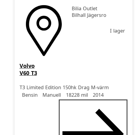
Bilia Outlet
Bilhall Jägersro
I lager
Volvo
V60 T3
T3 Limited Edition 150hk Drag M-värm
Drivmedel
Drivmedel
Miltal
årsmodell
Bensin
Manuell
18228 mil
2014