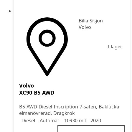
Bilia Sisjön
Volvo
I lager
Volvo
XC90 B5 AWD
B5 AWD Diesel Inscription 7-säten, Baklucka
elmanövrerad, Dragkrok
Drivmedel
Drivmedel
Miltal
årsmodell
Diesel
Automat
10930 mil
2020