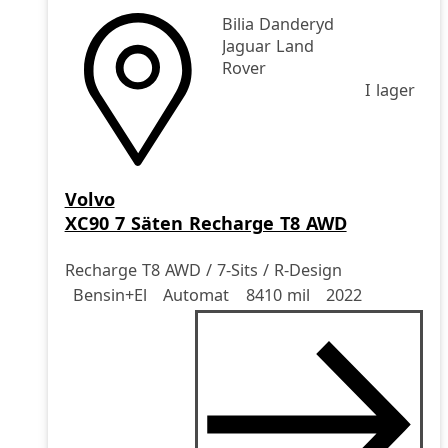
Bilia Danderyd
Jaguar Land
Rover
I lager
Volvo
XC90 7 Säten Recharge T8 AWD
Recharge T8 AWD / 7-Sits / R-Design
Drivmedel
Drivmedel
Miltal
årsmodell
Bensin+El
Automat
8410 mil
2022