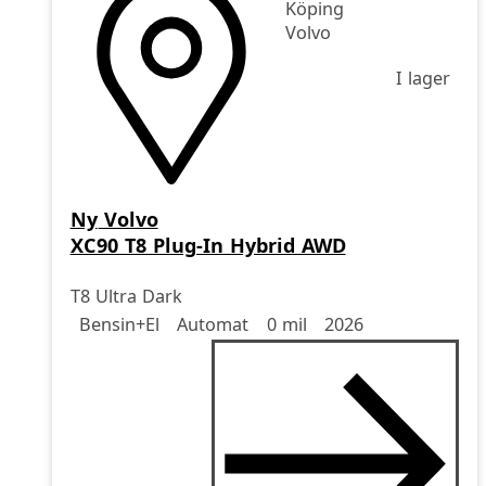
Köping
Volvo
I lager
Ny
Volvo
XC90 T8 Plug-In Hybrid AWD
T8 Ultra Dark
Drivmedel
Drivmedel
Miltal
årsmodell
Bensin+El
Automat
0 mil
2026