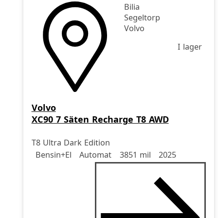
Bilia
Segeltorp
Volvo
I lager
Volvo
XC90 7 Säten Recharge T8 AWD
T8 Ultra Dark Edition
Drivmedel
Drivmedel
Miltal
årsmodell
Bensin+El
Automat
3851 mil
2025