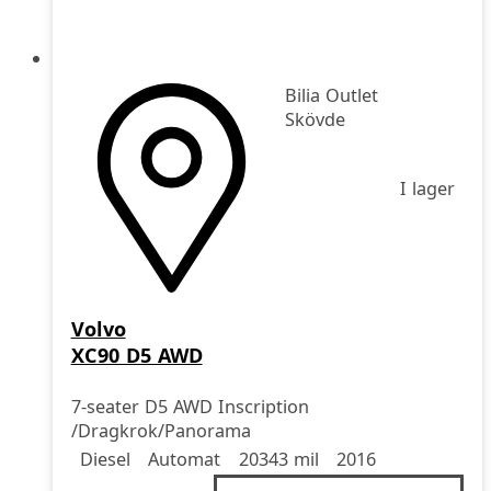
Bilia Outlet
Skövde
I lager
Volvo
XC90 D5 AWD
7-seater D5 AWD Inscription
/Dragkrok/Panorama
Drivmedel
Drivmedel
Miltal
årsmodell
Diesel
Automat
20343 mil
2016