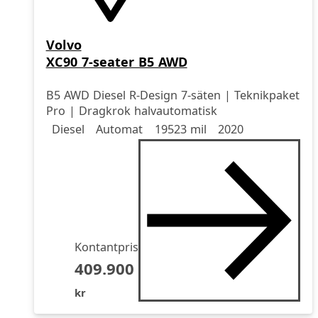
Volvo
XC90 7-seater B5 AWD
B5 AWD Diesel R-Design 7-säten | Teknikpaket
Pro | Dragkrok halvautomatisk
Drivmedel
Drivmedel
Miltal
årsmodell
Diesel
Automat
19523 mil
2020
Kontantpris
409.900
kr