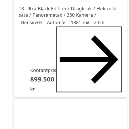
T8 Ultra Black Edition / Dragkrok / Elektriskt
säte / Panoramatak / 360 Kamera /
Drivmedel
Drivmedel
Miltal
årsmodell
Bensin+El
Automat
1881 mil
2026
Kontantpris
899.500
kr