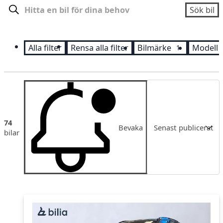
Sök
Sök bil
Alla filter
Rensa alla filter
Bilmärke
Modell
1
Sortering
74
Bevaka
Senast publicerat
bilar
Senast publicerat
Pris
Pris fallande