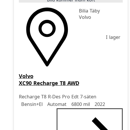
Bilia Täby
Volvo
I lager
Volvo
XC90 Recharge T8 AWD
Recharge T8 R-Des Pro Edt 7-säten
Drivmedel
Drivmedel
Miltal
årsmodell
Bensin+El
Automat
6800 mil
2022