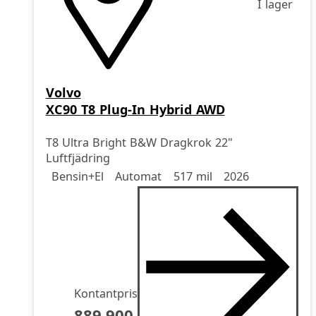
I lager
Volvo
XC90 T8 Plug-In Hybrid AWD
T8 Ultra Bright B&W Dragkrok 22"
Luftfjädring
Drivmedel
Drivmedel
Miltal
årsmodell
Bensin+El
Automat
517 mil
2026
Kontantpris
889.900