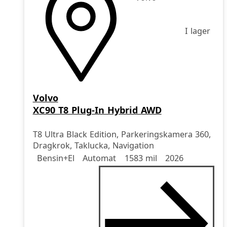
I lager
Volvo
XC90 T8 Plug-In Hybrid AWD
T8 Ultra Black Edition, Parkeringskamera 360,
Dragkrok, Taklucka, Navigation
Drivmedel
Drivmedel
Miltal
årsmodell
Bensin+El
Automat
1583 mil
2026