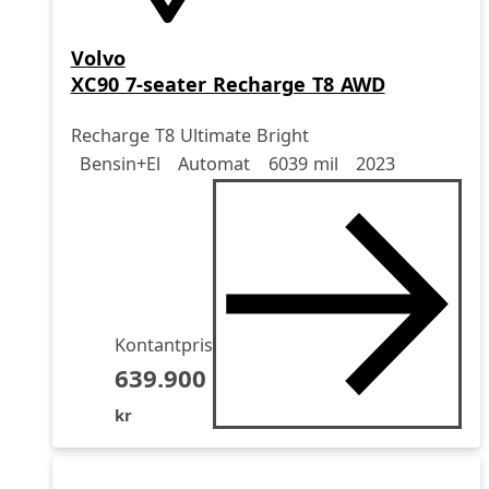
Volvo
XC90 7-seater Recharge T8 AWD
Recharge T8 Ultimate Bright
Drivmedel
Drivmedel
Miltal
årsmodell
Bensin+El
Automat
6039 mil
2023
Kontantpris
639.900
kr