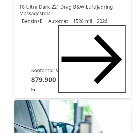
T8 Ultra Dark 22" Drag B&W Luftfjädring
Massagestolar
Drivmedel
Drivmedel
Miltal
årsmodell
Bensin+El
Automat
1528 mil
2026
Kontantpris
879.900
kr