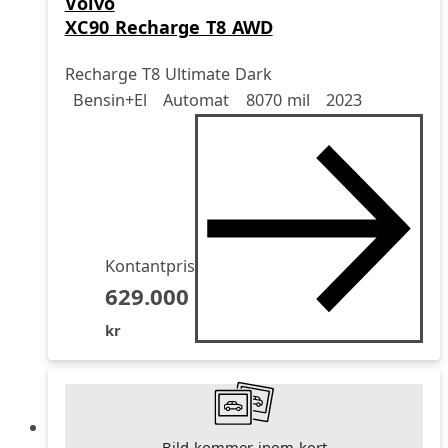
Volvo
XC90 Recharge T8 AWD
Recharge T8 Ultimate Dark
Drivmedel
Drivmedel
Miltal
årsmodell
Bensin+El
Automat
8070 mil
2023
Kontantpris
629.000
kr
Bild kommer inom kort