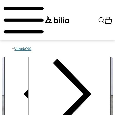
Volvo
XC90