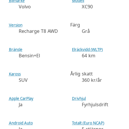
Bilmärke
Modell
Volvo
XC90
Färg
Version
Recharge T8 AWD
Grå
Bränsle
Elräckvidd (WLTP)
Bensin+El
64 km
Årlig skatt
Kaross
SUV
360 kr/år
Apple CarPlay
Drivhjul
Ja
Fyrhjulsdrift
Android Auto
Totalt (Euro NCAP)