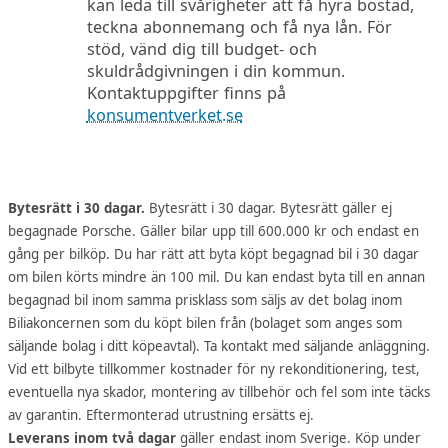
kan leda till svårigheter att få hyra bostad,
teckna abonnemang och få nya lån. För
stöd, vänd dig till budget- och
skuldrådgivningen i din kommun.
Kontaktuppgifter finns på
konsumentverket.se
Bytesrätt i 30 dagar.
Bytesrätt i 30 dagar. Bytesrätt gäller ej
begagnade Porsche. Gäller bilar upp till 600.000 kr och endast en
gång per bilköp. Du har rätt att byta köpt begagnad bil i 30 dagar
om bilen körts mindre än 100 mil. Du kan endast byta till en annan
begagnad bil inom samma prisklass som säljs av det bolag inom
Biliakoncernen som du köpt bilen från (bolaget som anges som
säljande bolag i ditt köpeavtal). Ta kontakt med säljande anläggning.
Vid ett bilbyte tillkommer kostnader för ny rekonditionering, test,
eventuella nya skador, montering av tillbehör och fel som inte täcks
av garantin. Eftermonterad utrustning ersätts ej.
Leverans inom två dagar
gäller endast inom Sverige. Köp under