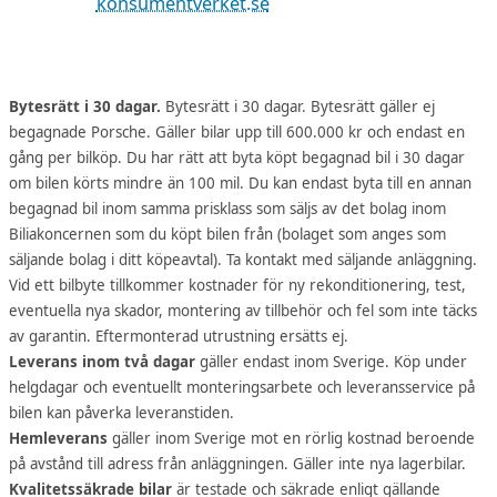
konsumentverket.se
Bytesrätt i 30 dagar.
Bytesrätt i 30 dagar. Bytesrätt gäller ej
begagnade Porsche. Gäller bilar upp till 600.000 kr och endast en
gång per bilköp. Du har rätt att byta köpt begagnad bil i 30 dagar
om bilen körts mindre än 100 mil. Du kan endast byta till en annan
begagnad bil inom samma prisklass som säljs av det bolag inom
Biliakoncernen som du köpt bilen från (bolaget som anges som
säljande bolag i ditt köpeavtal). Ta kontakt med säljande anläggning.
Vid ett bilbyte tillkommer kostnader för ny rekonditionering, test,
eventuella nya skador, montering av tillbehör och fel som inte täcks
av garantin. Eftermonterad utrustning ersätts ej.
Leverans inom två dagar
gäller endast inom Sverige. Köp under
helgdagar och eventuellt monteringsarbete och leveransservice på
bilen kan påverka leveranstiden.
Hemleverans
gäller inom Sverige mot en rörlig kostnad beroende
på avstånd till adress från anläggningen. Gäller inte nya lagerbilar.
Kvalitetssäkrade bilar
är testade och säkrade enligt gällande