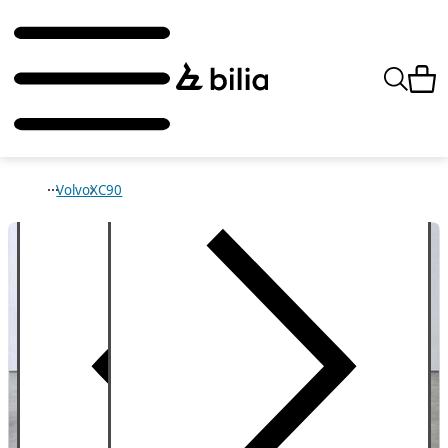
Volvo
XC90