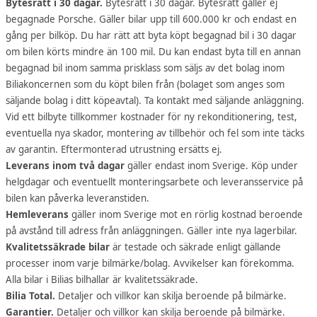
Bytesrätt i 30 dagar.
Bytesrätt i 30 dagar. Bytesrätt gäller ej
begagnade Porsche. Gäller bilar upp till 600.000 kr och endast en
gång per bilköp. Du har rätt att byta köpt begagnad bil i 30 dagar
om bilen körts mindre än 100 mil. Du kan endast byta till en annan
begagnad bil inom samma prisklass som säljs av det bolag inom
Biliakoncernen som du köpt bilen från (bolaget som anges som
säljande bolag i ditt köpeavtal). Ta kontakt med säljande anläggning.
Vid ett bilbyte tillkommer kostnader för ny rekonditionering, test,
eventuella nya skador, montering av tillbehör och fel som inte täcks
av garantin. Eftermonterad utrustning ersätts ej.
Leverans inom två dagar
gäller endast inom Sverige. Köp under
helgdagar och eventuellt monteringsarbete och leveransservice på
bilen kan påverka leveranstiden.
Hemleverans
gäller inom Sverige mot en rörlig kostnad beroende
på avstånd till adress från anläggningen. Gäller inte nya lagerbilar.
Kvalitetssäkrade bilar
är testade och säkrade enligt gällande
processer inom varje bilmärke/bolag. Avvikelser kan förekomma.
Alla bilar i Bilias bilhallar är kvalitetssäkrade.
Bilia Total.
Detaljer och villkor kan skilja beroende på bilmärke.
Garantier.
Detaljer och villkor kan skilja beroende på bilmärke.