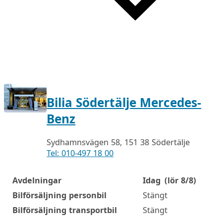
Bilia Södertälje Mercedes-
Benz
Sydhamnsvägen 58, 151 38 Södertälje
Tel: 010-497 18 00
Avdelningar
Idag
(lör 8/8)
Öppettider
Bilförsäljning personbil
Stängt
Bilförsäljning transportbil
Stängt