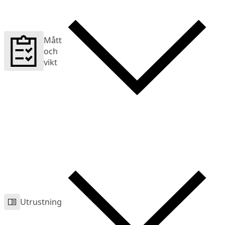
Mått
och
vikt
Utrustning