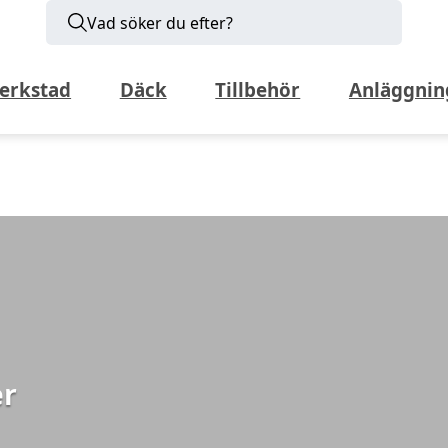
Vad söker du efter?
erkstad
Däck
Tillbehör
Anläggnin
er