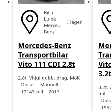
Bilia
Luleå
I lager
Mercedes-
Benz
Mercedes-Benz
Mer
Transportbilar
Tra
Vito 111 CDI 2.8t
Vit
3.2
2.8t, Vhjul dubb, drag, MoK
Drivmedel
Drivmedel
Miltal
årsmodell
Diesel
Manuell
3.2t,
12143 mil
2017
mil
Driv
Driv
Miltal
årsmo
Dies
1952