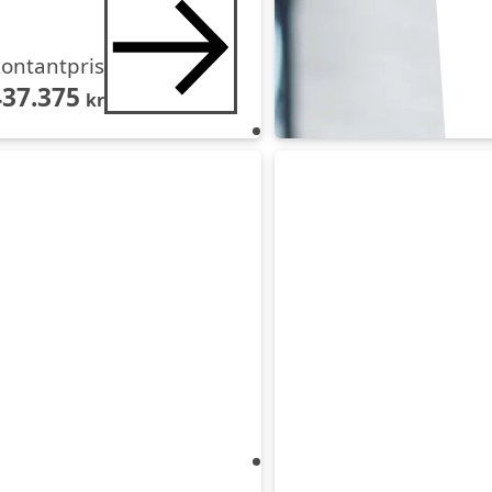
ontantpris
437.375
kr