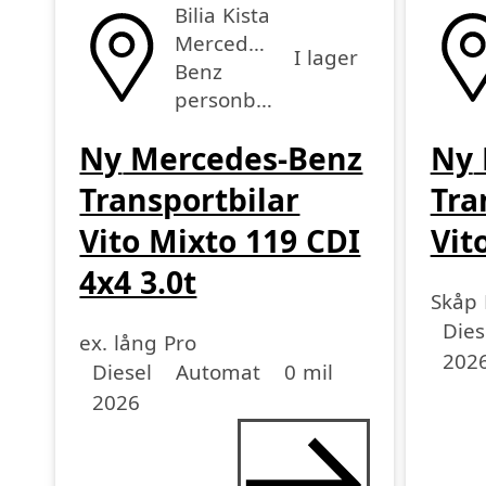
Bilia Kista
Mercedes-
I lager
Benz
personbilar
Ny
Mercedes-Benz
Ny
Transportbilar
Tra
Vito Mixto 119 CDI
Vit
4x4 3.0t
Skåp 
Driv
Driv
Miltal
årsmo
Dies
ex. lång Pro
202
Drivmedel
Drivmedel
Miltal
årsmodell
Diesel
Automat
0 mil
2026