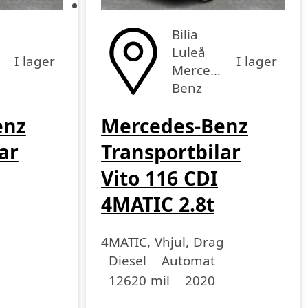
Bilia
Luleå
I lager
I lager
es-
Mercedes-
Benz
enz
Mercedes-Benz
ar
Transportbilar
Vito 116 CDI
4MATIC 2.8t
4MATIC, Vhjul, Drag
Drivmedel
Drivmedel
Miltal
årsmodell
Diesel
Automat
12620 mil
2020