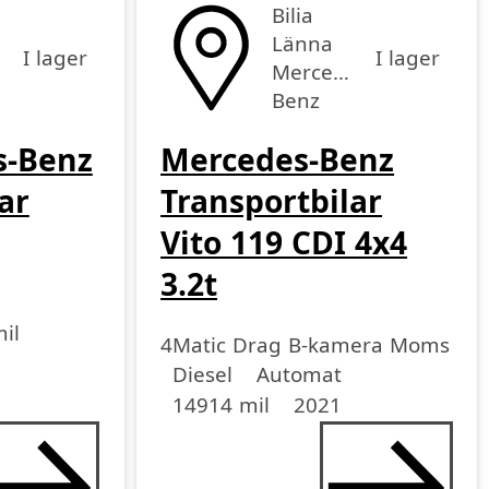
Bilia
-
Länna
I lager
I lager
Mercedes-
r
Benz
-Benz
Mercedes-Benz
ar
Transportbilar
Vito 119 CDI 4x4
3.2t
il
4Matic Drag B-kamera Moms
Drivmedel
Drivmedel
Miltal
årsmodell
Diesel
Automat
14914 mil
2021