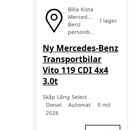
Bilia Kista
Mercedes-
I lager
Benz
personbilar
Ny
Mercedes-Benz
Transportbilar
Vito 119 CDI 4x4
3.0t
Skåp Lång Select
Drivmedel
Drivmedel
Miltal
årsmodell
Diesel
Automat
0 mil
2026