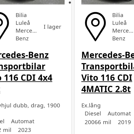
Bilia
Bilia
Luleå
Luleå
I lager
Mercedes-
Merced
Benz
Benz
cedes-Benz
Mercedes-B
nsportbilar
Transportbil
o 116 CDI 4x4
Vito 116 CDI
t
4MATIC 2.8t
 vhjul dubb, drag, 1900
Ex.lång
Drivmedel
Drivmedel
Miltal
årsmodell
Diesel
Automat
medel
medel
dell
el
Automat
20066 mil
2019
 mil
2023