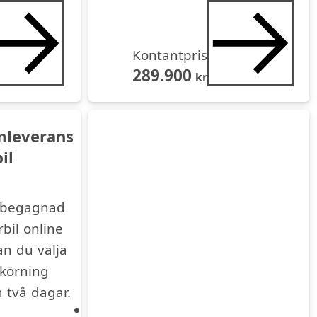
Kontantpris
289.900
kr
leverans
il
 begagnad
rbil online
an du välja
körning
 två dagar.