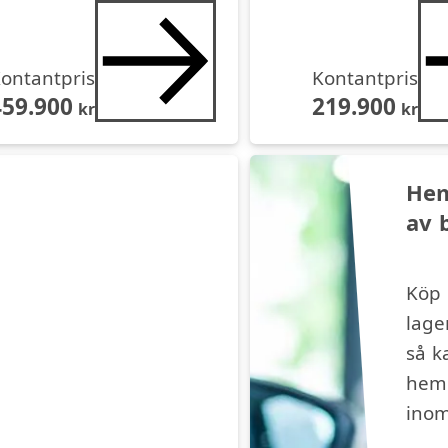
ontantpris
Kontantpris
459.900
219.900
kr
kr
Hem
av b
Köp
lage
så k
hem
inom