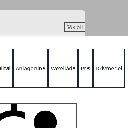
Sök bil
iltal
Anläggning
Växellåda
Pris
Drivmedel
Sortering