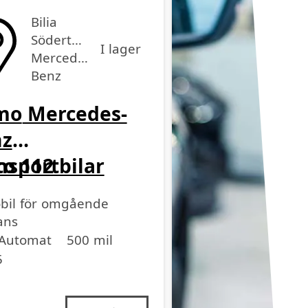
Bilia
Södertälje
I lager
Mercedes-
Benz
mo
Mercedes-
nz
nsportbilar
to 112
bil för omgående
ans
medel
medel
dell
Automat
500 mil
5