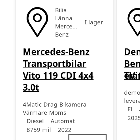
Bilia
Länna
I lager
Mercedes-
Benz
Mercedes-Benz
De
Transportbilar
Be
Vito 119 CDI 4x4
Tra
eVi
3.0t
demo
lever
4Matic Drag B-kamera
Driv
Driv
Miltal
årsmo
El
Värmare Moms
202
Drivmedel
Drivmedel
Miltal
årsmodell
Diesel
Automat
8759 mil
2022