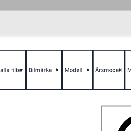
lla filter
Bilmärke
Modell
Årsmodell
M
1
1