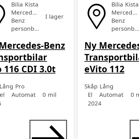
Bilia Kista
Bilia Kista
Mercedes-
Mercedes
I lager
Benz
Benz
personbilar
personbila
Mercedes-Benz
Ny
Mercedes
nsportbilar
Transportbil
o 116 CDI 3.0t
eVito 112
Lång Pro
Skåp Lång
medel
medel
dell
Drivmedel
Drivmedel
Miltal
årsmodell
el
Automat
0 mil
El
Automat
0 m
6
2024