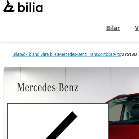
Bilar
V
Bilar
Sök bland våra bilar
Mercedes-Benz Transportbilar
Vito
DYS13D