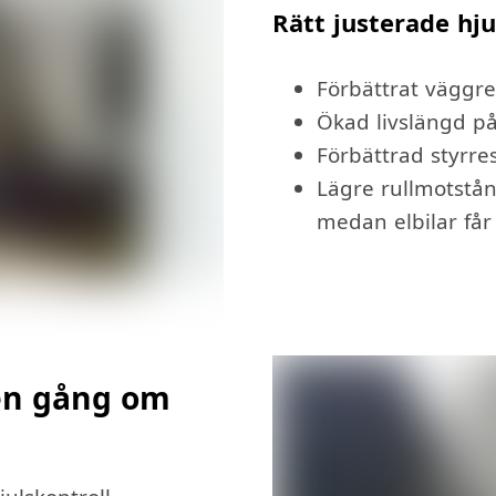
Rätt justerade hju
Förbättrat väggr
Ökad livslängd p
Förbättrad styrre
Lägre rullmotstå
medan elbilar får
 en gång om