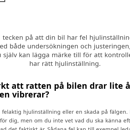
 tecken på att din bil har fel hjulinställni
med både undersökningen och justeringen
 själv kan lägga märke till för att kontrol
har rätt hjulinställning.
t att ratten på bilen drar lite 
len vibrerar?
 felaktig hjulinställning eller en skada på fälgen.
 för dig, men om du inte vet vad du ska känna eft
ad det faktiskt är. Sådana fel kan till exempel leda 