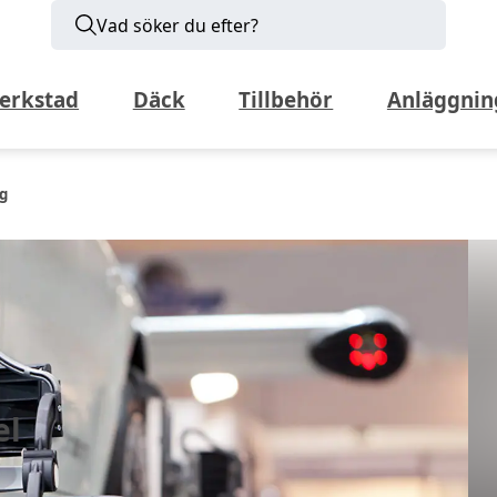
Vad söker du efter?
erkstad
Däck
Tillbehör
Anläggnin
ng
el