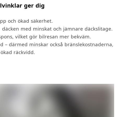
lvinklar ger dig
epp och ökad säkerhet.
å däcken med minskat och jämnare däckslitage.
spons, vilket gör bilresan mer bekväm.
nd – därmed minskar också bränslekostnaderna,
 ökad räckvidd.