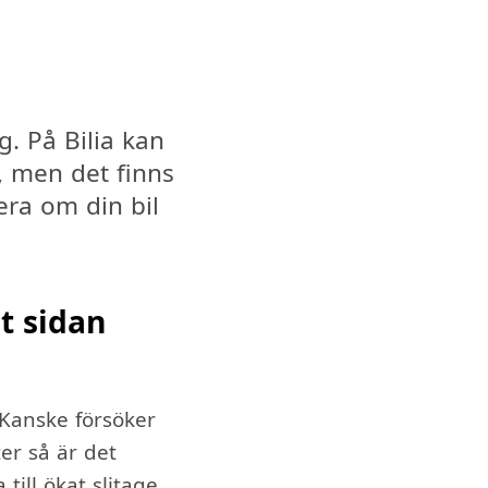
ng. På Bilia kan
, men det finns
lera om din bil
åt sidan
 Kanske försöker
er så är det
till ökat slitage