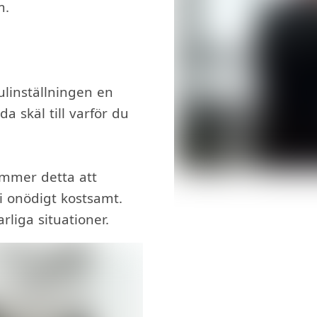
m.
linställningen en
a skäl till varför du
kommer detta att
i onödigt kostsamt.
arliga situationer.