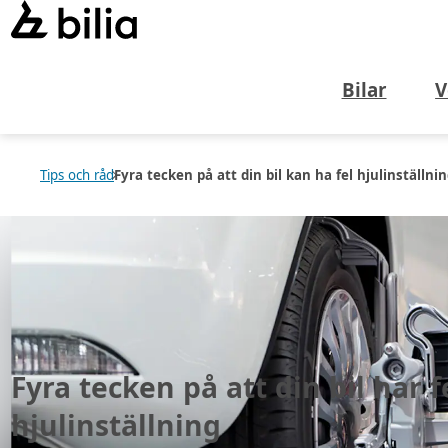
Bilar
V
Tips och råd
Fyra tecken på att din bil kan ha fel hjulinställni
Fyra tecken på att din bil har f
hjulinställning