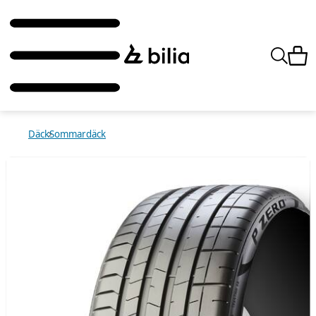
Däck
Sommardäck