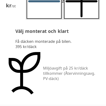
2
2
st.
kr
/st
Välj monterat och klart
Få däcken monterade på bilen.
395 kr/däck
Miljöavgift på 25 kr/däck
tillkommer
(Återvinningsavg.
PV-däck)