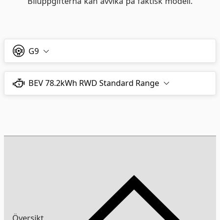
Biluppgifterna kan avvika på faktisk modell.
G9
BEV 78.2kWh RWD Standard Range
Översikt