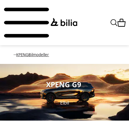
XPENG
Bilmodeller
XPENG G9
Elbil