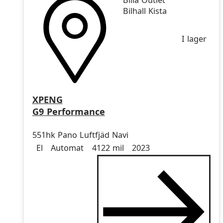
Bilia Outlet
Bilhall Kista
I lager
XPENG
G9 Performance
551hk Pano Luftfjäd Navi
Drivmedel
Drivmedel
Miltal
årsmodell
El
Automat
4122 mil
2023