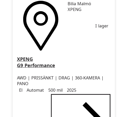
Bilia Malmö
XPENG
I lager
XPENG
G9 Performance
AWD | PRISSÄNKT | DRAG | 360-KAMERA |
PANO
Drivmedel
Drivmedel
Miltal
årsmodell
El
Automat
500 mil
2025