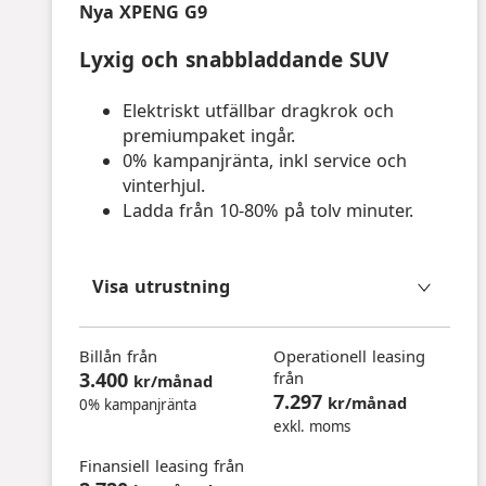
Nya XPENG G9
Lyxig och snabbladdande SUV
Elektriskt utfällbar dragkrok och
premiumpaket ingår.
0% kampanjränta, inkl service och
vinterhjul.
Ladda från 10-80% på tolv minuter.
Visa utrustning
Billån från
Operationell leasing
3.400
från
kr/månad
7.297
kr/månad
0% kampanjränta
exkl. moms
Finansiell leasing från