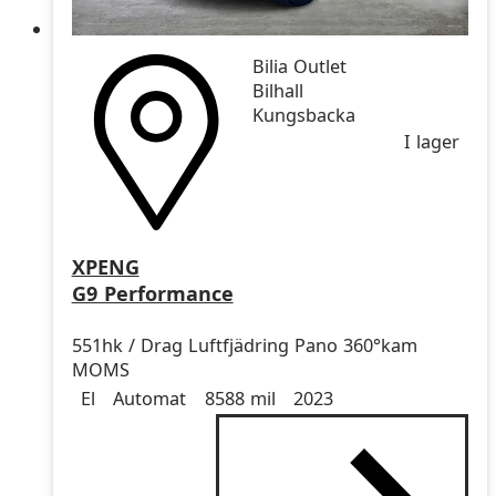
Bilia Outlet
Bilhall
Kungsbacka
I lager
XPENG
G9 Performance
551hk / Drag Luftfjädring Pano 360°kam
MOMS
Drivmedel
Drivmedel
Miltal
årsmodell
El
Automat
8588 mil
2023