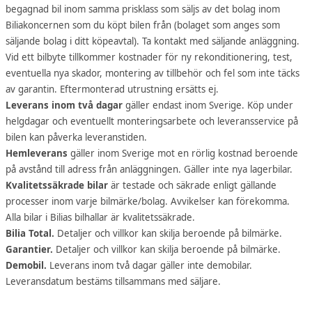
begagnad bil inom samma prisklass som säljs av det bolag inom
Biliakoncernen som du köpt bilen från (bolaget som anges som
säljande bolag i ditt köpeavtal). Ta kontakt med säljande anläggning.
Vid ett bilbyte tillkommer kostnader för ny rekonditionering, test,
eventuella nya skador, montering av tillbehör och fel som inte täcks
av garantin. Eftermonterad utrustning ersätts ej.
Leverans inom två dagar
gäller endast inom Sverige. Köp under
helgdagar och eventuellt monteringsarbete och leveransservice på
bilen kan påverka leveranstiden.
Hemleverans
gäller inom Sverige mot en rörlig kostnad beroende
på avstånd till adress från anläggningen. Gäller inte nya lagerbilar.
Kvalitetssäkrade bilar
är testade och säkrade enligt gällande
processer inom varje bilmärke/bolag. Avvikelser kan förekomma.
Alla bilar i Bilias bilhallar är kvalitetssäkrade.
Bilia Total.
Detaljer och villkor kan skilja beroende på bilmärke.
Garantier.
Detaljer och villkor kan skilja beroende på bilmärke.
Demobil.
Leverans inom två dagar gäller inte demobilar.
Leveransdatum bestäms tillsammans med säljare.