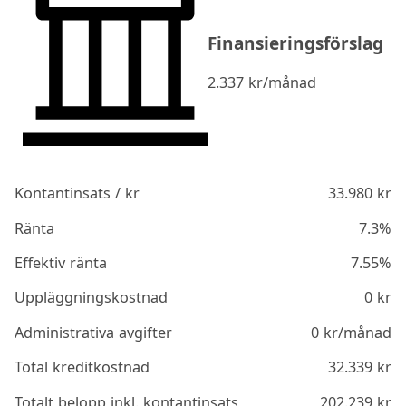
Finansieringsförslag
2.337
kr/månad
Kontantinsats / kr
33.980
kr
Ränta
7.3%
Effektiv ränta
7.55%
Uppläggningskostnad
0
kr
Administrativa avgifter
0
kr/månad
Total kreditkostnad
32.339
kr
Totalt belopp inkl. kontantinsats
202.239
kr