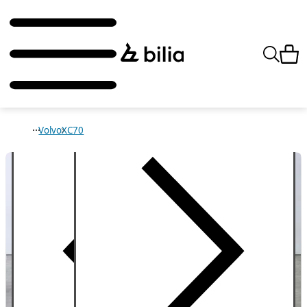
Volvo
XC70