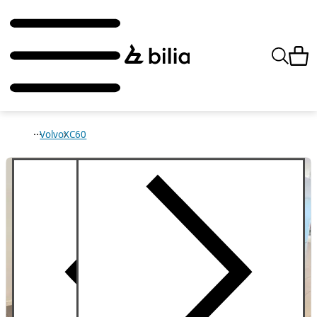
Volvo
XC60