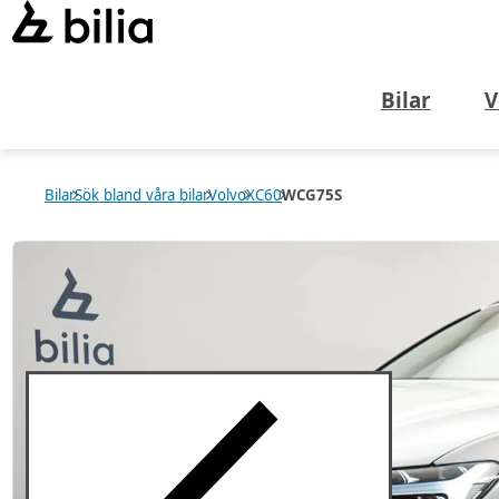
Bilar
V
Bilar
Sök bland våra bilar
Volvo
XC60
WCG75S