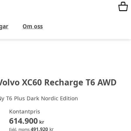
gar
Om oss
Volvo XC60 Recharge T6 AWD
Ny
T6 Plus Dark Nordic Edition
Kontantpris
614.900
kr
491.920
kr
Exkl. moms