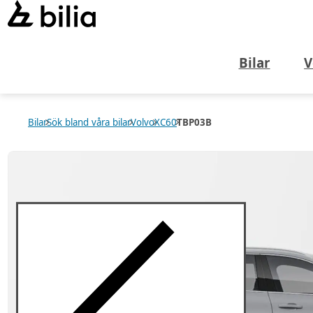
Bilar
V
Bilar
Sök bland våra bilar
Volvo
XC60
TBP03B