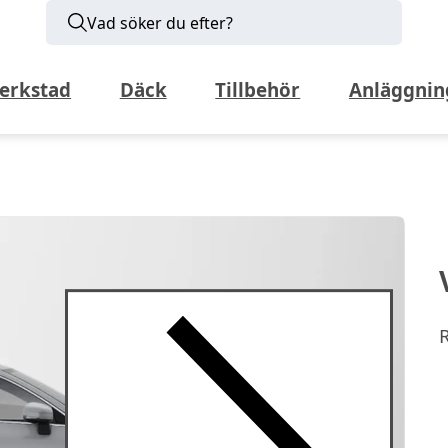
Vad söker du efter?
erkstad
Däck
Tillbehör
Anläggnin
R