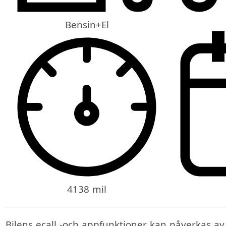
Bensin+El
4138 mil
Bilens ecall -och appfunktioner kan påverkas a