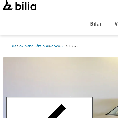
Bilar
V
Bilar
Sök bland våra bilar
Volvo
XC60
SFP67S