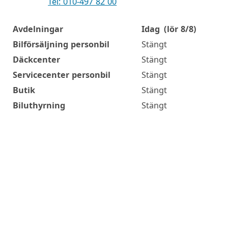
Tel: 010-497 82 00
Avdelningar
Idag
(lör 8/8)
Öppettider
Bilförsäljning personbil
Stängt
Däckcenter
Stängt
Servicecenter personbil
Stängt
Butik
Stängt
Biluthyrning
Stängt