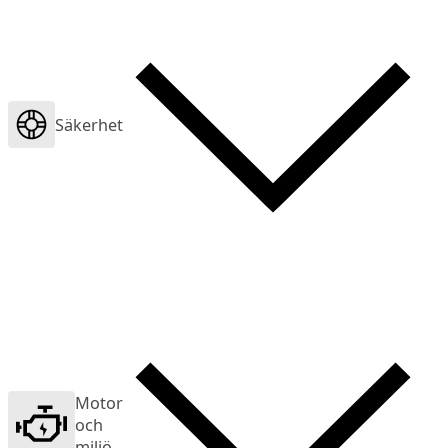
Säkerhet
Motor
och
miljö