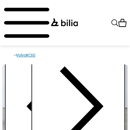
Volvo
XC60