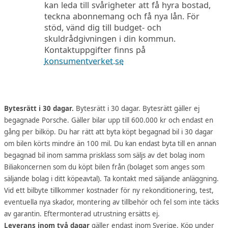
kan leda till svårigheter att få hyra bostad,
teckna abonnemang och få nya lån. För
stöd, vänd dig till budget- och
skuldrådgivningen i din kommun.
Kontaktuppgifter finns på
konsumentverket.se
Bytesrätt i 30 dagar.
Bytesrätt i 30 dagar. Bytesrätt gäller ej
begagnade Porsche. Gäller bilar upp till 600.000 kr och endast en
gång per bilköp. Du har rätt att byta köpt begagnad bil i 30 dagar
om bilen körts mindre än 100 mil. Du kan endast byta till en annan
begagnad bil inom samma prisklass som säljs av det bolag inom
Biliakoncernen som du köpt bilen från (bolaget som anges som
säljande bolag i ditt köpeavtal). Ta kontakt med säljande anläggning.
Vid ett bilbyte tillkommer kostnader för ny rekonditionering, test,
eventuella nya skador, montering av tillbehör och fel som inte täcks
av garantin. Eftermonterad utrustning ersätts ej.
Leverans inom två dagar
gäller endast inom Sverige. Köp under