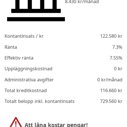
8.430
kr/månad
Kontantinsats / kr
122.580
kr
Ränta
7.3%
Effektiv ränta
7.55%
Uppläggningskostnad
0
kr
Administrativa avgifter
0
kr/månad
Total kreditkostnad
116.660
kr
Totalt belopp inkl. kontantinsats
729.560
kr
Att låna kostar pengar!