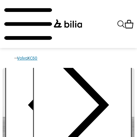
Volvo
XC60