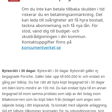
Om du inte kan betala tillbaka skulden i tid
riskerar du en betalningsanmärkning. Det
kan leda till svårigheter att få hyra bostad,
teckna abonnemang och få nya lån. För
stöd, vänd dig till budget- och
skuldrådgivningen i din kommun.
Kontaktuppgifter finns på
konsumentverket.se
Bytesrätt i 30 dagar.
Bytesrätt i 30 dagar. Bytesrätt gäller ej
begagnade Porsche. Gäller bilar upp till 600.000 kr och endast en
gång per bilköp. Du har rätt att byta köpt begagnad bil i 30 dagar
om bilen körts mindre än 100 mil. Du kan endast byta till en annan
begagnad bil inom samma prisklass som säljs av det bolag inom
Biliakoncernen som du köpt bilen från (bolaget som anges som
säljande bolag i ditt köpeavtal). Ta kontakt med säljande anläggning.
Vid ett bilbyte tillkommer kostnader för ny rekonditionering, test,