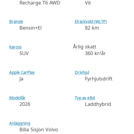
Recharge T6 AWD
Vit
Bränsle
Elräckvidd (WLTP)
Bensin+El
82 km
Årlig skatt
Kaross
SUV
360 kr/år
Apple CarPlay
Drivhjul
Ja
Fyrhjulsdrift
Modellår
Typ av elbil
2026
Laddhybrid
Anläggning
Bilia Sisjön Volvo