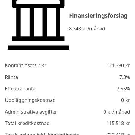
Finansieringsförslag
8.348
kr/månad
Kontantinsats / kr
121.380
kr
Ränta
7.3%
Effektiv ränta
7.55%
Uppläggningskostnad
0
kr
Administrativa avgifter
0
kr/månad
Total kreditkostnad
115.518
kr
Totalt belopp inkl. kontantinsats
722.418
kr