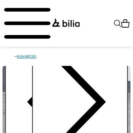
Volvo
XC60