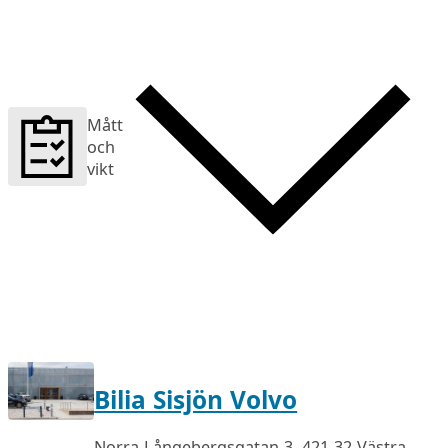
Mått
och
vikt
Bilia Sisjön Volvo
Norra Långebergsgatan 3, 421 32 Västra