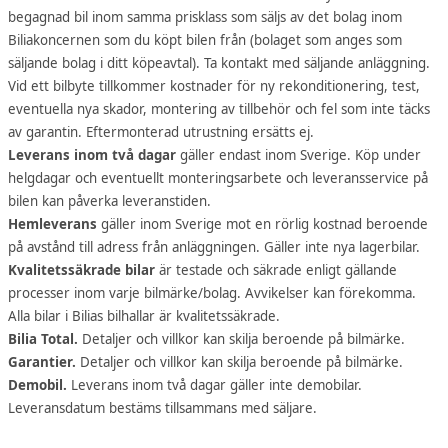
begagnad bil inom samma prisklass som säljs av det bolag inom
Biliakoncernen som du köpt bilen från (bolaget som anges som
säljande bolag i ditt köpeavtal). Ta kontakt med säljande anläggning.
Vid ett bilbyte tillkommer kostnader för ny rekonditionering, test,
eventuella nya skador, montering av tillbehör och fel som inte täcks
av garantin. Eftermonterad utrustning ersätts ej.
Leverans inom två dagar
gäller endast inom Sverige. Köp under
helgdagar och eventuellt monteringsarbete och leveransservice på
bilen kan påverka leveranstiden.
Hemleverans
gäller inom Sverige mot en rörlig kostnad beroende
på avstånd till adress från anläggningen. Gäller inte nya lagerbilar.
Kvalitetssäkrade bilar
är testade och säkrade enligt gällande
processer inom varje bilmärke/bolag. Avvikelser kan förekomma.
Alla bilar i Bilias bilhallar är kvalitetssäkrade.
Bilia Total.
Detaljer och villkor kan skilja beroende på bilmärke.
Garantier.
Detaljer och villkor kan skilja beroende på bilmärke.
Demobil.
Leverans inom två dagar gäller inte demobilar.
Leveransdatum bestäms tillsammans med säljare.