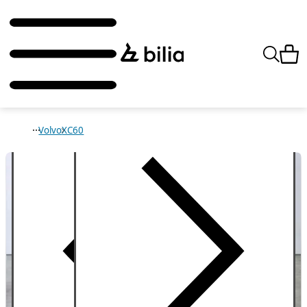
Volvo
XC60