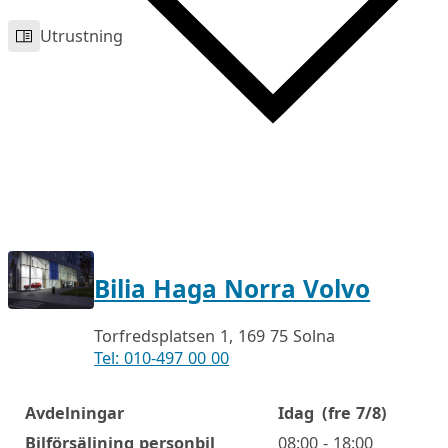
Utrustning
Bilia Haga Norra Volvo
Torfredsplatsen 1, 169 75 Solna
Tel: 010-497 00 00
Avdelningar
Idag
(fre 7/8)
Öppettider
Bilförsäljning personbil
08:00 - 18:00