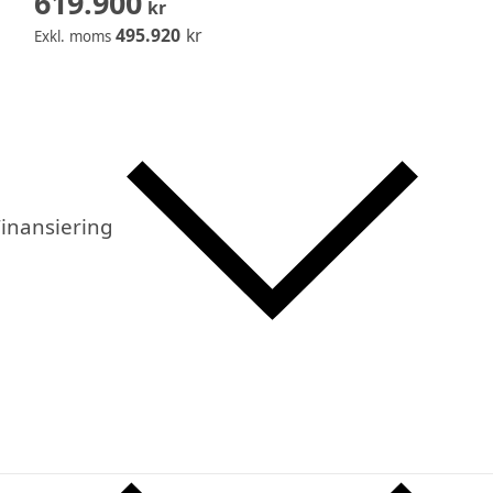
619.900
kr
495.920
kr
Exkl. moms
inansiering