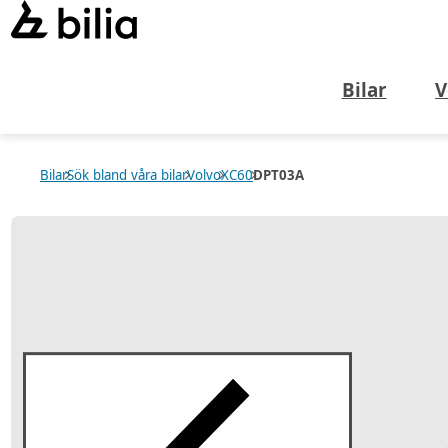
Bilar
V
Bilar
Sök bland våra bilar
Volvo
XC60
DPT03A