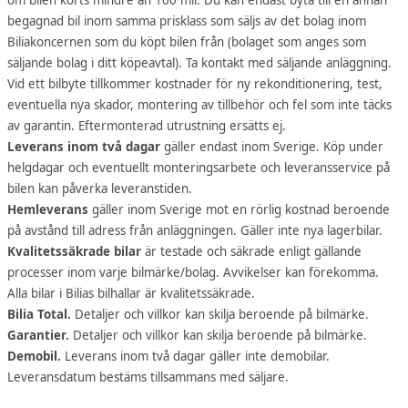
begagnad bil inom samma prisklass som säljs av det bolag inom
Biliakoncernen som du köpt bilen från (bolaget som anges som
säljande bolag i ditt köpeavtal). Ta kontakt med säljande anläggning.
Vid ett bilbyte tillkommer kostnader för ny rekonditionering, test,
eventuella nya skador, montering av tillbehör och fel som inte täcks
av garantin. Eftermonterad utrustning ersätts ej.
Leverans inom två dagar
gäller endast inom Sverige. Köp under
helgdagar och eventuellt monteringsarbete och leveransservice på
bilen kan påverka leveranstiden.
Hemleverans
gäller inom Sverige mot en rörlig kostnad beroende
på avstånd till adress från anläggningen. Gäller inte nya lagerbilar.
Kvalitetssäkrade bilar
är testade och säkrade enligt gällande
processer inom varje bilmärke/bolag. Avvikelser kan förekomma.
Alla bilar i Bilias bilhallar är kvalitetssäkrade.
Bilia Total.
Detaljer och villkor kan skilja beroende på bilmärke.
Garantier.
Detaljer och villkor kan skilja beroende på bilmärke.
Demobil.
Leverans inom två dagar gäller inte demobilar.
Leveransdatum bestäms tillsammans med säljare.