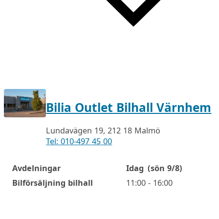
Bilia Outlet Bilhall Värnhem
Lundavägen 19, 212 18 Malmö
Tel: 010-497 45 00
Avdelningar
Idag
(sön 9/8)
Öppettider
Bilförsäljning bilhall
11:00 - 16:00