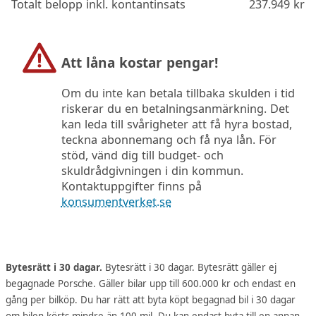
Totalt belopp inkl. kontantinsats
237.949
kr
Att låna kostar pengar!
Om du inte kan betala tillbaka skulden i tid
riskerar du en betalningsanmärkning. Det
kan leda till svårigheter att få hyra bostad,
teckna abonnemang och få nya lån. För
stöd, vänd dig till budget- och
skuldrådgivningen i din kommun.
Kontaktuppgifter finns på
konsumentverket.se
Bytesrätt i 30 dagar.
Bytesrätt i 30 dagar. Bytesrätt gäller ej
begagnade Porsche. Gäller bilar upp till 600.000 kr och endast en
gång per bilköp. Du har rätt att byta köpt begagnad bil i 30 dagar
om bilen körts mindre än 100 mil. Du kan endast byta till en annan