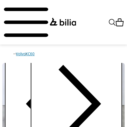
Volvo
XC60