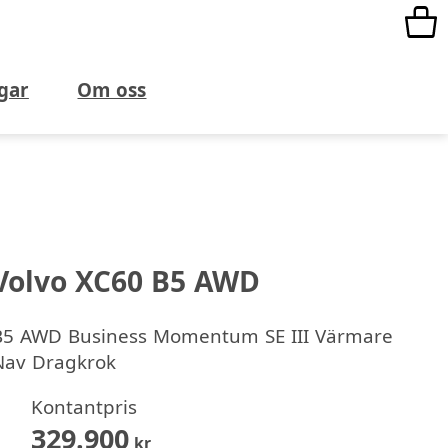
gar
Om oss
Volvo XC60 B5 AWD
B5 AWD Business Momentum SE III Värmare
Nav Dragkrok
Kontantpris
329.900
kr