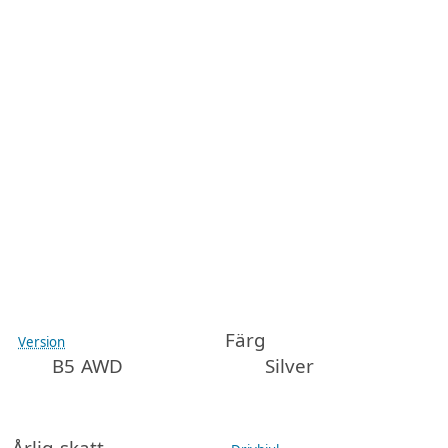
Färg
Version
B5 AWD
Silver
Årlig skatt