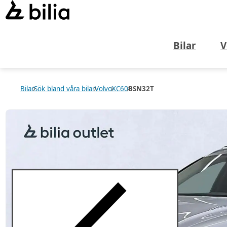
Bilar
V
Bilar
Sök bland våra bilar
Volvo
XC60
BSN32T