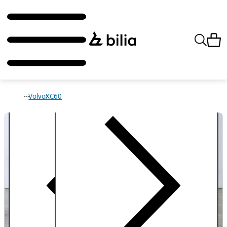
Volvo
XC60