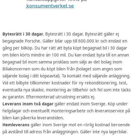
konsumentverket.se
Bytesrätt i 30 dagar.
Bytesrätt i 30 dagar. Bytesrätt gäller ej
begagnade Porsche. Gäller bilar upp till 600.000 kr och endast en
gång per bilköp. Du har rätt att byta köpt begagnad bil i 30 dagar
om bilen körts mindre än 100 mil. Du kan endast byta till en annan
begagnad bil inom samma prisklass som säljs av det bolag inom
Biliakoncernen som du köpt bilen från (bolaget som anges som
säljande bolag i ditt köpeavtal). Ta kontakt med säljande anläggning.
Vid ett bilbyte tillkommer kostnader för ny rekonditionering, test,
eventuella nya skador, montering av tillbehör och fel som inte täcks
av garantin. Eftermonterad utrustning ersätts ej.
Leverans inom två dagar
gäller endast inom Sverige. Köp under
helgdagar och eventuellt monteringsarbete och leveransservice på
bilen kan påverka leveranstiden.
Hemleverans
gäller inom Sverige mot en rörlig kostnad beroende
på avstånd till adress från anläggningen. Gäller inte nya lagerbilar.