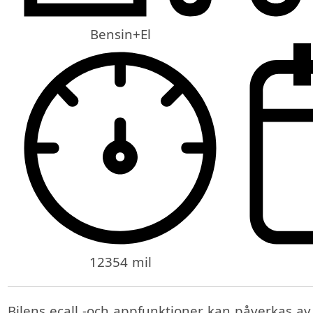
Bensin+El
12354 mil
Bilens ecall -och appfunktioner kan påverkas a