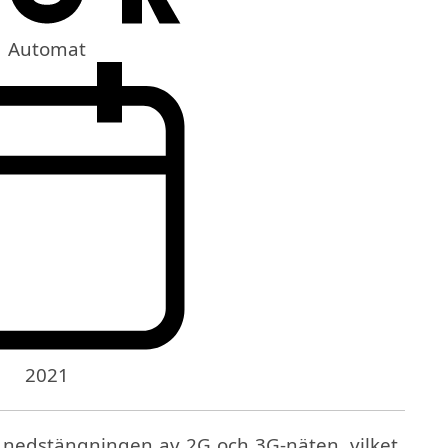
Automat
2021
v nedstängningen av 2G och 3G-näten, vilket