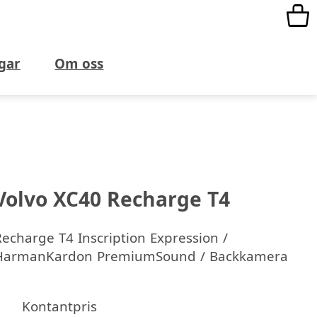
gar
Om oss
Volvo XC40 Recharge T4
echarge T4 Inscription Expression /
HarmanKardon PremiumSound / Backkamera
Kontantpris