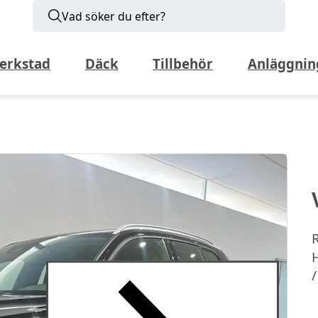
Vad söker du efter?
erkstad
Däck
Tillbehör
Anläggnin
R
/