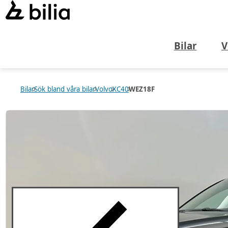
Bilar
V
Bilar
Sök bland våra bilar
Volvo
XC40
WEZ18F