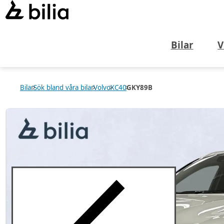
Bilar
V
Bilar
Sök bland våra bilar
Volvo
XC40
GKY89B