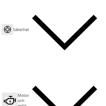
Säkerhet
Motor
och
miljö