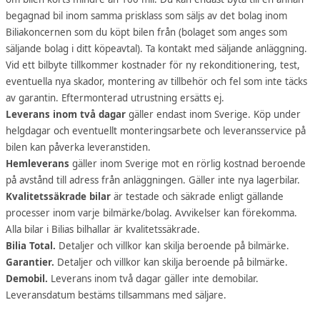
begagnad bil inom samma prisklass som säljs av det bolag inom
Biliakoncernen som du köpt bilen från (bolaget som anges som
säljande bolag i ditt köpeavtal). Ta kontakt med säljande anläggning.
Vid ett bilbyte tillkommer kostnader för ny rekonditionering, test,
eventuella nya skador, montering av tillbehör och fel som inte täcks
av garantin. Eftermonterad utrustning ersätts ej.
Leverans inom två dagar
gäller endast inom Sverige. Köp under
helgdagar och eventuellt monteringsarbete och leveransservice på
bilen kan påverka leveranstiden.
Hemleverans
gäller inom Sverige mot en rörlig kostnad beroende
på avstånd till adress från anläggningen. Gäller inte nya lagerbilar.
Kvalitetssäkrade bilar
är testade och säkrade enligt gällande
processer inom varje bilmärke/bolag. Avvikelser kan förekomma.
Alla bilar i Bilias bilhallar är kvalitetssäkrade.
Bilia Total.
Detaljer och villkor kan skilja beroende på bilmärke.
Garantier.
Detaljer och villkor kan skilja beroende på bilmärke.
Demobil.
Leverans inom två dagar gäller inte demobilar.
Leveransdatum bestäms tillsammans med säljare.