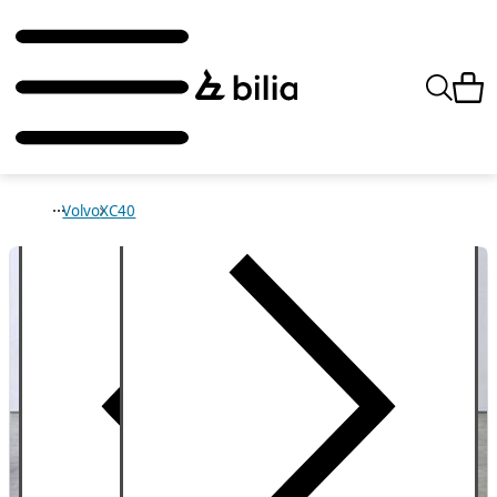
Volvo
XC40