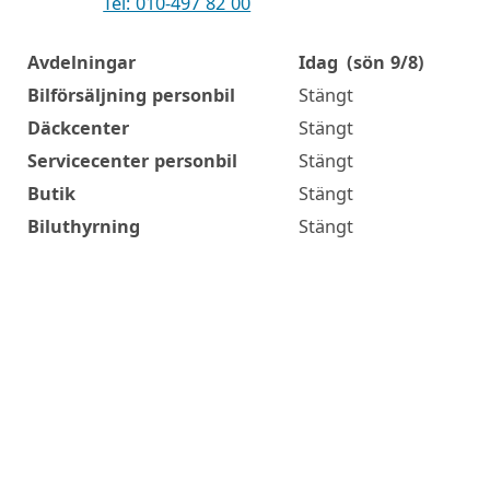
Tel: 010-497 82 00
Avdelningar
Idag
(sön 9/8)
Öppettider
Bilförsäljning personbil
Stängt
Däckcenter
Stängt
Servicecenter personbil
Stängt
Butik
Stängt
Biluthyrning
Stängt