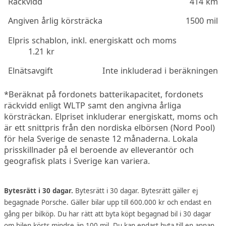
Räckvidd
414 km
Angiven årlig körsträcka
1500 mil
Elpris schablon, inkl. energiskatt och moms
1.21 kr
Elnätsavgift
Inte inkluderad i beräkningen
*Beräknat på fordonets batterikapacitet, fordonets
räckvidd enligt WLTP samt den angivna årliga
körsträckan. Elpriset inkluderar energiskatt, moms och
är ett snittpris från den nordiska elbörsen (Nord Pool)
för hela Sverige de senaste 12 månaderna. Lokala
prisskillnader på el beroende av elleverantör och
geografisk plats i Sverige kan variera.
Bytesrätt i 30 dagar.
Bytesrätt i 30 dagar. Bytesrätt gäller ej
begagnade Porsche. Gäller bilar upp till 600.000 kr och endast en
gång per bilköp. Du har rätt att byta köpt begagnad bil i 30 dagar
om bilen körts mindre än 100 mil. Du kan endast byta till en annan