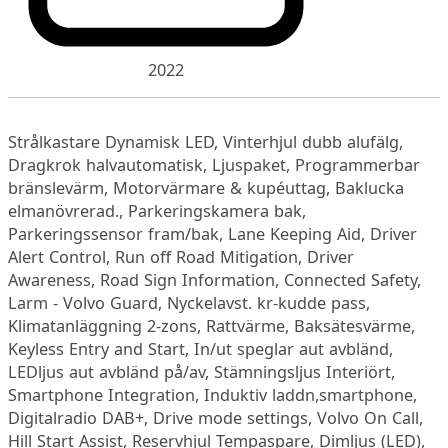
2022
Strålkastare Dynamisk LED, Vinterhjul dubb alufälg,
Dragkrok halvautomatisk, Ljuspaket, Programmerbar
bränslevärm, Motorvärmare & kupéuttag, Baklucka
elmanövrerad., Parkeringskamera bak,
Parkeringssensor fram/bak, Lane Keeping Aid, Driver
Alert Control, Run off Road Mitigation, Driver
Awareness, Road Sign Information, Connected Safety,
Larm - Volvo Guard, Nyckelavst. kr-kudde pass,
Klimatanläggning 2-zons, Rattvärme, Baksätesvärme,
Keyless Entry and Start, In/ut speglar aut avbländ,
LEDljus aut avbländ på/av, Stämningsljus Interiört,
Smartphone Integration, Induktiv laddn,smartphone,
Digitalradio DAB+, Drive mode settings, Volvo On Call,
Hill Start Assist, Reservhjul Tempaspare, Dimljus (LED),