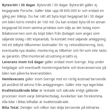
Bytesrätt i 30 dagar.
Bytesrätt i 30 dagar. Bytesrätt gäller ej
begagnade Porsche. Gäller bilar upp till 600.000 kr och endast en
gång per bilköp. Du har rätt att byta köpt begagnad bil i 30 dagar
om bilen körts mindre än 100 mil. Du kan endast byta till en annan
begagnad bil inom samma prisklass som säljs av det bolag inom
Biliakoncernen som du köpt bilen från (bolaget som anges som
säljande bolag i ditt köpeavtal). Ta kontakt med säljande anläggning.
Vid ett bilbyte tillkommer kostnader för ny rekonditionering, test,
eventuella nya skador, montering av tillbehör och fel som inte täcks
av garantin. Eftermonterad utrustning ersätts ej.
Leverans inom två dagar
gäller endast inom Sverige. Köp under
helgdagar och eventuellt monteringsarbete och leveransservice på
bilen kan påverka leveranstiden.
Hemleverans
gäller inom Sverige mot en rörlig kostnad beroende
på avstånd till adress från anläggningen. Gäller inte nya lagerbilar.
Kvalitetssäkrade bilar
är testade och säkrade enligt gällande
processer inom varje bilmärke/bolag. Avvikelser kan förekomma.
Alla bilar i Bilias bilhallar är kvalitetssäkrade.
Bilia Total.
Detaljer och villkor kan skilja beroende på bilmärke.