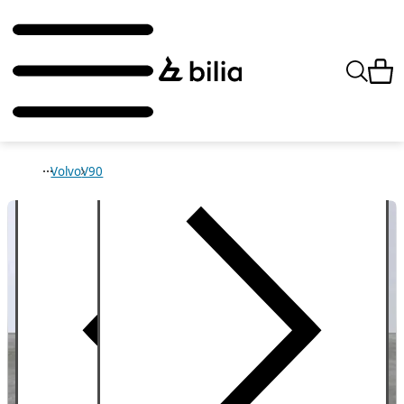
Volvo
V90