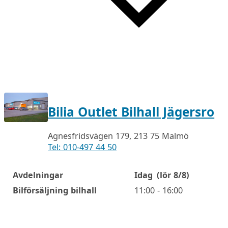
Bilia Outlet Bilhall Jägersro
Agnesfridsvägen 179, 213 75 Malmö
Tel: 010-497 44 50
Avdelningar
Idag
(lör 8/8)
Öppettider
Bilförsäljning bilhall
11:00 - 16:00