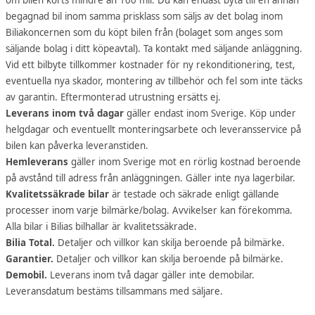
begagnad bil inom samma prisklass som säljs av det bolag inom
Biliakoncernen som du köpt bilen från (bolaget som anges som
säljande bolag i ditt köpeavtal). Ta kontakt med säljande anläggning.
Vid ett bilbyte tillkommer kostnader för ny rekonditionering, test,
eventuella nya skador, montering av tillbehör och fel som inte täcks
av garantin. Eftermonterad utrustning ersätts ej.
Leverans inom två dagar
gäller endast inom Sverige. Köp under
helgdagar och eventuellt monteringsarbete och leveransservice på
bilen kan påverka leveranstiden.
Hemleverans
gäller inom Sverige mot en rörlig kostnad beroende
på avstånd till adress från anläggningen. Gäller inte nya lagerbilar.
Kvalitetssäkrade bilar
är testade och säkrade enligt gällande
processer inom varje bilmärke/bolag. Avvikelser kan förekomma.
Alla bilar i Bilias bilhallar är kvalitetssäkrade.
Bilia Total.
Detaljer och villkor kan skilja beroende på bilmärke.
Garantier.
Detaljer och villkor kan skilja beroende på bilmärke.
Demobil.
Leverans inom två dagar gäller inte demobilar.
Leveransdatum bestäms tillsammans med säljare.