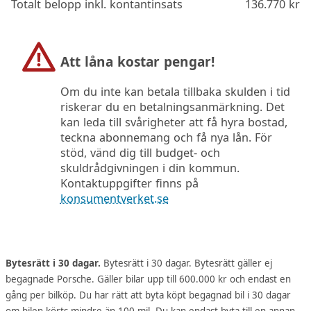
Totalt belopp inkl. kontantinsats
136.770
kr
Att låna kostar pengar!
Om du inte kan betala tillbaka skulden i tid
riskerar du en betalningsanmärkning. Det
kan leda till svårigheter att få hyra bostad,
teckna abonnemang och få nya lån. För
stöd, vänd dig till budget- och
skuldrådgivningen i din kommun.
Kontaktuppgifter finns på
konsumentverket.se
Bytesrätt i 30 dagar.
Bytesrätt i 30 dagar. Bytesrätt gäller ej
begagnade Porsche. Gäller bilar upp till 600.000 kr och endast en
gång per bilköp. Du har rätt att byta köpt begagnad bil i 30 dagar
om bilen körts mindre än 100 mil. Du kan endast byta till en annan