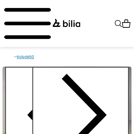
Volvo
V60