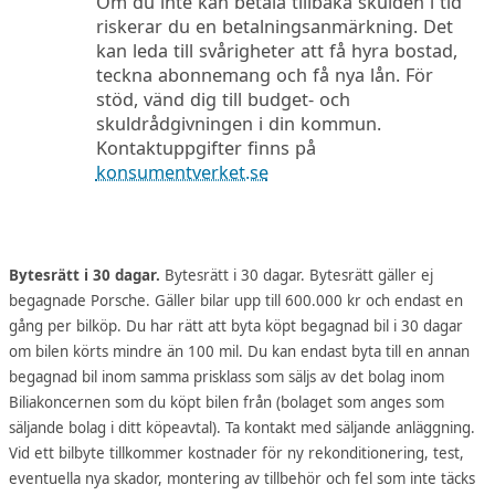
Om du inte kan betala tillbaka skulden i tid
riskerar du en betalningsanmärkning. Det
kan leda till svårigheter att få hyra bostad,
teckna abonnemang och få nya lån. För
stöd, vänd dig till budget- och
skuldrådgivningen i din kommun.
Kontaktuppgifter finns på
konsumentverket.se
Bytesrätt i 30 dagar.
Bytesrätt i 30 dagar. Bytesrätt gäller ej
begagnade Porsche. Gäller bilar upp till 600.000 kr och endast en
gång per bilköp. Du har rätt att byta köpt begagnad bil i 30 dagar
om bilen körts mindre än 100 mil. Du kan endast byta till en annan
begagnad bil inom samma prisklass som säljs av det bolag inom
Biliakoncernen som du köpt bilen från (bolaget som anges som
säljande bolag i ditt köpeavtal). Ta kontakt med säljande anläggning.
Vid ett bilbyte tillkommer kostnader för ny rekonditionering, test,
eventuella nya skador, montering av tillbehör och fel som inte täcks