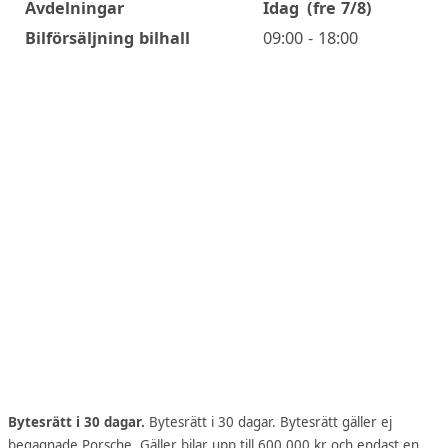
Avdelningar
Idag
(fre 7/8)
Öppettider
Bilförsäljning bilhall
09:00 - 18:00
Bytesrätt i 30 dagar.
Bytesrätt i 30 dagar. Bytesrätt gäller ej
begagnade Porsche. Gäller bilar upp till 600.000 kr och endast en