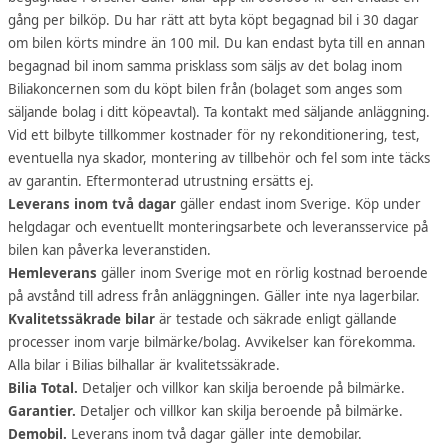
gång per bilköp. Du har rätt att byta köpt begagnad bil i 30 dagar
om bilen körts mindre än 100 mil. Du kan endast byta till en annan
begagnad bil inom samma prisklass som säljs av det bolag inom
Biliakoncernen som du köpt bilen från (bolaget som anges som
säljande bolag i ditt köpeavtal). Ta kontakt med säljande anläggning.
Vid ett bilbyte tillkommer kostnader för ny rekonditionering, test,
eventuella nya skador, montering av tillbehör och fel som inte täcks
av garantin. Eftermonterad utrustning ersätts ej.
Leverans inom två dagar
gäller endast inom Sverige. Köp under
helgdagar och eventuellt monteringsarbete och leveransservice på
bilen kan påverka leveranstiden.
Hemleverans
gäller inom Sverige mot en rörlig kostnad beroende
på avstånd till adress från anläggningen. Gäller inte nya lagerbilar.
Kvalitetssäkrade bilar
är testade och säkrade enligt gällande
processer inom varje bilmärke/bolag. Avvikelser kan förekomma.
Alla bilar i Bilias bilhallar är kvalitetssäkrade.
Bilia Total.
Detaljer och villkor kan skilja beroende på bilmärke.
Garantier.
Detaljer och villkor kan skilja beroende på bilmärke.
Demobil.
Leverans inom två dagar gäller inte demobilar.