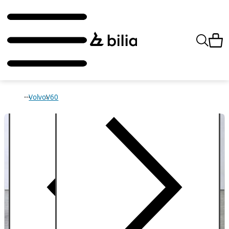
Volvo
V60