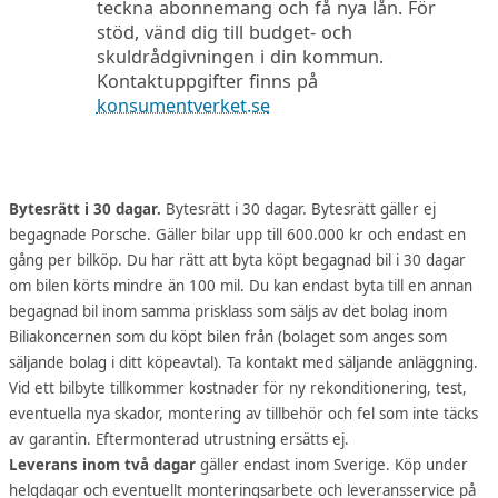
teckna abonnemang och få nya lån. För
stöd, vänd dig till budget- och
skuldrådgivningen i din kommun.
Kontaktuppgifter finns på
konsumentverket.se
Bytesrätt i 30 dagar.
Bytesrätt i 30 dagar. Bytesrätt gäller ej
begagnade Porsche. Gäller bilar upp till 600.000 kr och endast en
gång per bilköp. Du har rätt att byta köpt begagnad bil i 30 dagar
om bilen körts mindre än 100 mil. Du kan endast byta till en annan
begagnad bil inom samma prisklass som säljs av det bolag inom
Biliakoncernen som du köpt bilen från (bolaget som anges som
säljande bolag i ditt köpeavtal). Ta kontakt med säljande anläggning.
Vid ett bilbyte tillkommer kostnader för ny rekonditionering, test,
eventuella nya skador, montering av tillbehör och fel som inte täcks
av garantin. Eftermonterad utrustning ersätts ej.
Leverans inom två dagar
gäller endast inom Sverige. Köp under
helgdagar och eventuellt monteringsarbete och leveransservice på