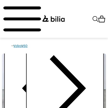
Volvo
V60