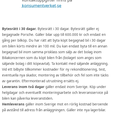
konsumentverket.se
Bytesrätt i 30 dagar.
Bytesrätt i 30 dagar. Bytesrätt gäller ej
begagnade Porsche. Gäller bilar upp till 600.000 kr och endast en
gång per bilköp. Du har rätt att byta köpt begagnad bil i 30 dagar
om bilen körts mindre än 100 mil. Du kan endast byta till en annan
begagnad bil inom samma prisklass som säljs av det bolag inom
Biliakoncernen som du köpt bilen från (bolaget som anges som
säljande bolag i ditt köpeavtal). Ta kontakt med säljande anläggning.
Vid ett bilbyte tillkommer kostnader för ny rekonditionering, test,
eventuella nya skador, montering av tillbehör och fel som inte täcks
av garantin. Eftermonterad utrustning ersätts ej.
Leverans inom två dagar
gäller endast inom Sverige. Köp under
helgdagar och eventuellt monteringsarbete och leveransservice på
bilen kan påverka leveranstiden.
Hemleverans
gäller inom Sverige mot en rörlig kostnad beroende
på avstånd till adress från anläggningen. Gäller inte nya lagerbilar.