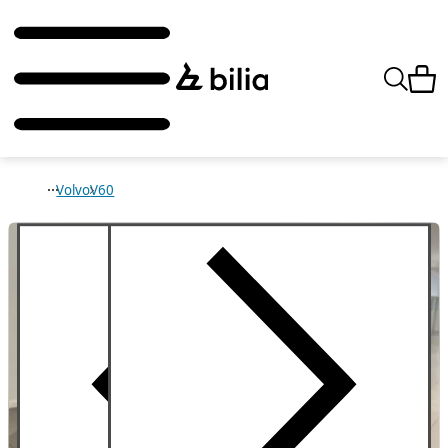
Volvo
V60