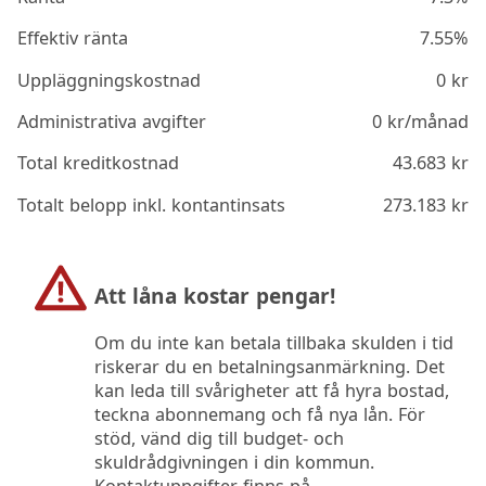
Effektiv ränta
7.55%
Uppläggningskostnad
0
kr
Administrativa avgifter
0
kr/månad
Total kreditkostnad
43.683
kr
Totalt belopp inkl. kontantinsats
273.183
kr
Att låna kostar pengar!
Om du inte kan betala tillbaka skulden i tid
riskerar du en betalningsanmärkning. Det
kan leda till svårigheter att få hyra bostad,
teckna abonnemang och få nya lån. För
stöd, vänd dig till budget- och
skuldrådgivningen i din kommun.
Kontaktuppgifter finns på