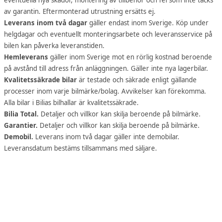
eventuella nya skador, montering av tillbehör och fel som inte täcks
av garantin. Eftermonterad utrustning ersätts ej.
Leverans inom två dagar
gäller endast inom Sverige. Köp under
helgdagar och eventuellt monteringsarbete och leveransservice på
bilen kan påverka leveranstiden.
Hemleverans
gäller inom Sverige mot en rörlig kostnad beroende
på avstånd till adress från anläggningen. Gäller inte nya lagerbilar.
Kvalitetssäkrade bilar
är testade och säkrade enligt gällande
processer inom varje bilmärke/bolag. Avvikelser kan förekomma.
Alla bilar i Bilias bilhallar är kvalitetssäkrade.
Bilia Total.
Detaljer och villkor kan skilja beroende på bilmärke.
Garantier.
Detaljer och villkor kan skilja beroende på bilmärke.
Demobil.
Leverans inom två dagar gäller inte demobilar.
Leveransdatum bestäms tillsammans med säljare.