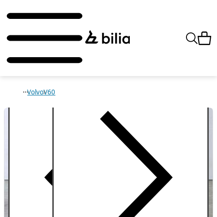
Volvo
V60