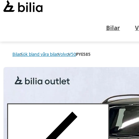
Bilar
V
Bilar
Sök bland våra bilar
Volvo
V50
PYE585