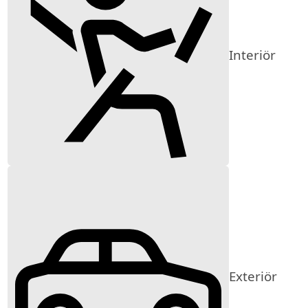
Interiör
Exteriör