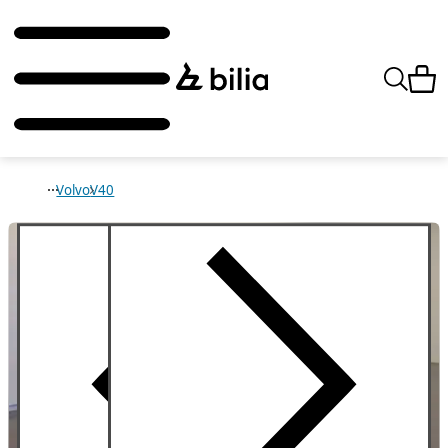
Volvo
V40