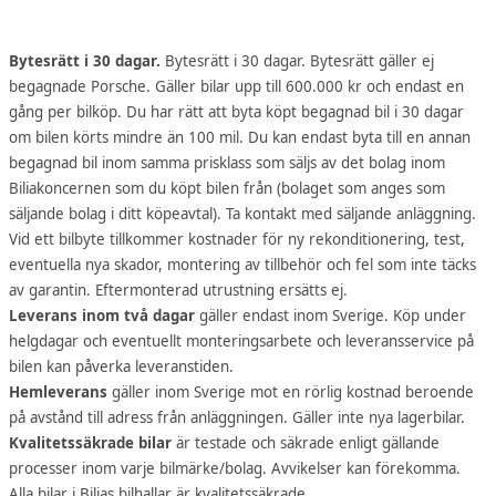
Bytesrätt i 30 dagar.
Bytesrätt i 30 dagar. Bytesrätt gäller ej
begagnade Porsche. Gäller bilar upp till 600.000 kr och endast en
gång per bilköp. Du har rätt att byta köpt begagnad bil i 30 dagar
om bilen körts mindre än 100 mil. Du kan endast byta till en annan
begagnad bil inom samma prisklass som säljs av det bolag inom
Biliakoncernen som du köpt bilen från (bolaget som anges som
säljande bolag i ditt köpeavtal). Ta kontakt med säljande anläggning.
Vid ett bilbyte tillkommer kostnader för ny rekonditionering, test,
eventuella nya skador, montering av tillbehör och fel som inte täcks
av garantin. Eftermonterad utrustning ersätts ej.
Leverans inom två dagar
gäller endast inom Sverige. Köp under
helgdagar och eventuellt monteringsarbete och leveransservice på
bilen kan påverka leveranstiden.
Hemleverans
gäller inom Sverige mot en rörlig kostnad beroende
på avstånd till adress från anläggningen. Gäller inte nya lagerbilar.
Kvalitetssäkrade bilar
är testade och säkrade enligt gällande
processer inom varje bilmärke/bolag. Avvikelser kan förekomma.
Alla bilar i Bilias bilhallar är kvalitetssäkrade.