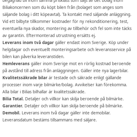
begagnad bil inom samma prisklass som säljs av det bolag inom
Biliakoncernen som du köpt bilen från (bolaget som anges som
säljande bolag i ditt köpeavtal). Ta kontakt med säljande anläggning.
Vid ett bilbyte tillkommer kostnader för ny rekonditionering, test,
eventuella nya skador, montering av tillbehör och fel som inte täcks
av garantin. Eftermonterad utrustning ersätts ej.
Leverans inom två dagar
gäller endast inom Sverige. Köp under
helgdagar och eventuellt monteringsarbete och leveransservice på
bilen kan påverka leveranstiden.
Hemleverans
gäller inom Sverige mot en rörlig kostnad beroende
på avstånd till adress från anläggningen. Gäller inte nya lagerbilar.
Kvalitetssäkrade bilar
är testade och säkrade enligt gällande
processer inom varje bilmärke/bolag. Avvikelser kan förekomma.
Alla bilar i Bilias bilhallar är kvalitetssäkrade.
Bilia Total.
Detaljer och villkor kan skilja beroende på bilmärke.
Garantier.
Detaljer och villkor kan skilja beroende på bilmärke.
Demobil.
Leverans inom två dagar gäller inte demobilar.
Leveransdatum bestäms tillsammans med säljare.