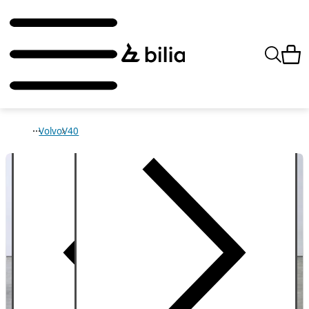
Volvo
V40