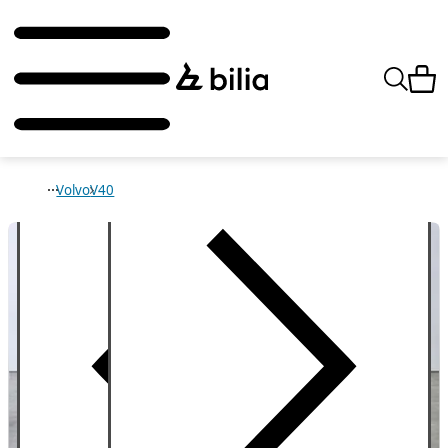
Volvo
V40