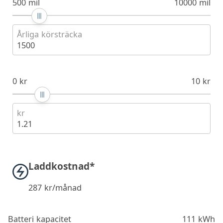
500 mil
10000 mil
Årliga körsträcka
1500
0 kr
10 kr
kr
1.21
Laddkostnad*
287
kr/månad
Batteri kapacitet
111 kWh