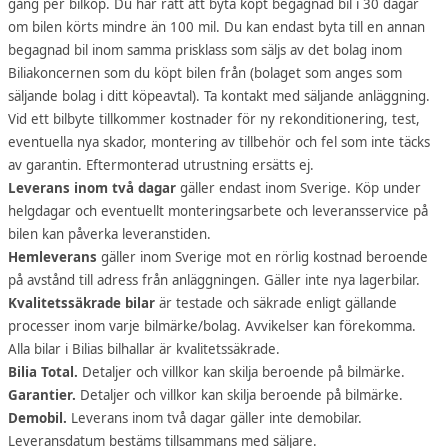
gång per bilköp. Du har rätt att byta köpt begagnad bil i 30 dagar
om bilen körts mindre än 100 mil. Du kan endast byta till en annan
begagnad bil inom samma prisklass som säljs av det bolag inom
Biliakoncernen som du köpt bilen från (bolaget som anges som
säljande bolag i ditt köpeavtal). Ta kontakt med säljande anläggning.
Vid ett bilbyte tillkommer kostnader för ny rekonditionering, test,
eventuella nya skador, montering av tillbehör och fel som inte täcks
av garantin. Eftermonterad utrustning ersätts ej.
Leverans inom två dagar
gäller endast inom Sverige. Köp under
helgdagar och eventuellt monteringsarbete och leveransservice på
bilen kan påverka leveranstiden.
Hemleverans
gäller inom Sverige mot en rörlig kostnad beroende
på avstånd till adress från anläggningen. Gäller inte nya lagerbilar.
Kvalitetssäkrade bilar
är testade och säkrade enligt gällande
processer inom varje bilmärke/bolag. Avvikelser kan förekomma.
Alla bilar i Bilias bilhallar är kvalitetssäkrade.
Bilia Total.
Detaljer och villkor kan skilja beroende på bilmärke.
Garantier.
Detaljer och villkor kan skilja beroende på bilmärke.
Demobil.
Leverans inom två dagar gäller inte demobilar.
Leveransdatum bestäms tillsammans med säljare.