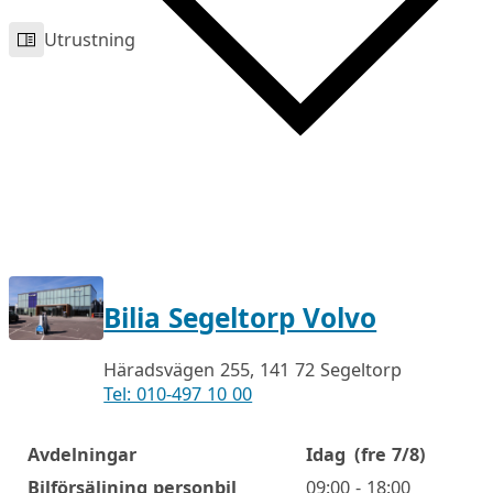
Utrustning
Bilia Segeltorp Volvo
Häradsvägen 255, 141 72 Segeltorp
Tel: 010-497 10 00
Avdelningar
Idag
(fre 7/8)
Öppettider
Bilförsäljning personbil
09:00 - 18:00