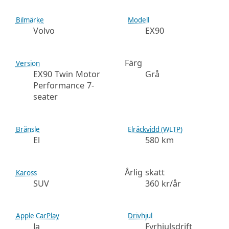
Bilmärke
Modell
Volvo
EX90
Färg
Version
EX90 Twin Motor
Grå
Performance 7-
seater
Bränsle
Elräckvidd (WLTP)
El
580 km
Årlig skatt
Kaross
SUV
360 kr/år
Apple CarPlay
Drivhjul
Ja
Fyrhjulsdrift