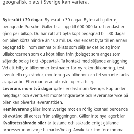
geografisk plats i Sverige kan variera.
Bytesrätt i 30 dagar.
Bytesrätt i 30 dagar. Bytesrätt gäller ej
begagnade Porsche. Gäller bilar upp till 600.000 kr och endast en
gång per bilköp. Du har rätt att byta köpt begagnad bil i 30 dagar
om bilen körts mindre än 100 mil. Du kan endast byta till en annan
begagnad bil inom samma prisklass som säljs av det bolag inom
Biliakoncernen som du köpt bilen från (bolaget som anges som
säljande bolag i ditt köpeavtal). Ta kontakt med säljande anläggning.
Vid ett bilbyte tillkommer kostnader för ny rekonditionering, test,
eventuella nya skador, montering av tillbehör och fel som inte täcks
av garantin. Eftermonterad utrustning ersätts ej.
Leverans inom två dagar
gäller endast inom Sverige. Köp under
helgdagar och eventuellt monteringsarbete och leveransservice på
bilen kan påverka leveranstiden.
Hemleverans
gäller inom Sverige mot en rörlig kostnad beroende
på avstånd till adress från anläggningen. Gäller inte nya lagerbilar.
Kvalitetssäkrade bilar
är testade och säkrade enligt gällande
processer inom varje bilmärke/bolag. Avvikelser kan förekomma.