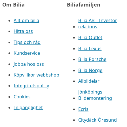
Om Bilia
Biliafamiljen
Allt om bilia
Bilia AB - Investor
relations
Hitta oss
Bilia Outlet
Tips och råd
Bilia Lexus
Kundservice
Bilia Porsche
Jobba hos oss
Bilia Norge
Köpvillkor webbshop
Allbildelar
Integritetspolicy
Jönköpings
Cookies
Bildemontering
Tillgänglighet
Ecris
Citydäck Öresund