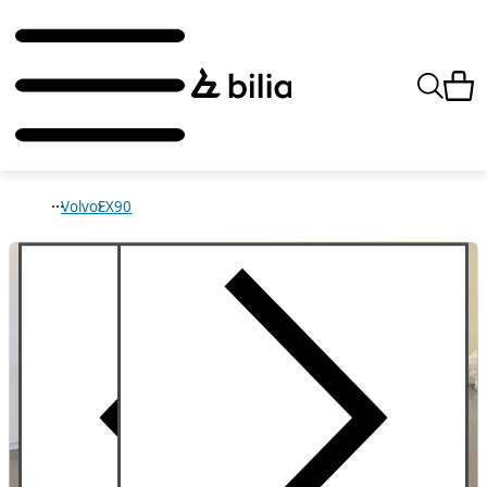
Volvo
EX90