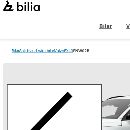
Bilar
V
Bilar
Sök bland våra bilar
Volvo
EX40
FNW02B