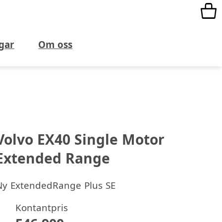
gar
Om oss
Volvo EX40 Single Motor
Extended Range
Ny
ExtendedRange Plus SE
Kontantpris