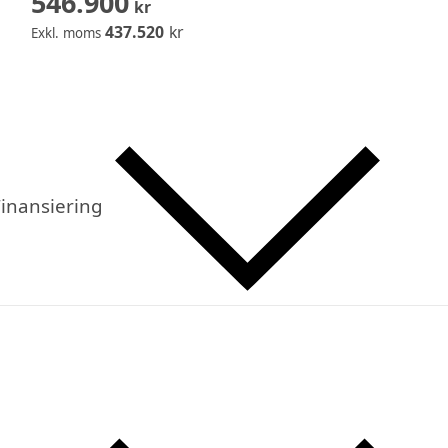
546.900
kr
437.520
kr
Exkl. moms
inansiering