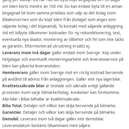
om bilen körts mindre än 100 mil. Du kan endast byta till en annan
begagnad bil inom samma prisklass som säljs av det bolag inom
Biliakoncernen som du köpt bilen från (bolaget som anges som
säljande bolag i ditt köpeavtal). Ta kontakt med säljande anläggning.
Vid ett bilbyte tillkommer kostnader för ny rekonditionering, test,
eventuella nya skador, montering av tillbehör och fel som inte täcks
av garantin. Eftermonterad utrustning ersätts ej.
Leverans inom två dagar
gäller endast inom Sverige. Köp under
helgdagar och eventuellt monteringsarbete och leveransservice på
bilen kan påverka leveranstiden.
Hemleverans
gäller inom Sverige mot en rörlig kostnad beroende
på avstånd till adress från anläggningen. Gäller inte nya lagerbilar.
Kvalitetssäkrade bilar
är testade och säkrade enligt gällande
processer inom varje bilmärke/bolag. Avvikelser kan förekomma.
Alla bilar i Bilias bilhallar är kvalitetssäkrade.
Bilia Total.
Detaljer och villkor kan skilja beroende på bilmärke.
Garantier.
Detaljer och villkor kan skilja beroende på bilmärke.
Demobil.
Leverans inom två dagar gäller inte demobilar.
Leveransdatum bestäms tillsammans med säljare.