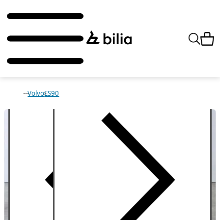
Volvo
ES90