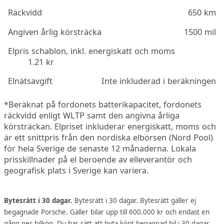
Räckvidd
650 km
Angiven årlig körsträcka
1500 mil
Elpris schablon, inkl. energiskatt och moms
1.21 kr
Elnätsavgift
Inte inkluderad i beräkningen
*Beräknat på fordonets batterikapacitet, fordonets
räckvidd enligt WLTP samt den angivna årliga
körsträckan. Elpriset inkluderar energiskatt, moms och
är ett snittpris från den nordiska elbörsen (Nord Pool)
för hela Sverige de senaste 12 månaderna. Lokala
prisskillnader på el beroende av elleverantör och
geografisk plats i Sverige kan variera.
Bytesrätt i 30 dagar.
Bytesrätt i 30 dagar. Bytesrätt gäller ej
begagnade Porsche. Gäller bilar upp till 600.000 kr och endast en
gång per bilköp. Du har rätt att byta köpt begagnad bil i 30 dagar