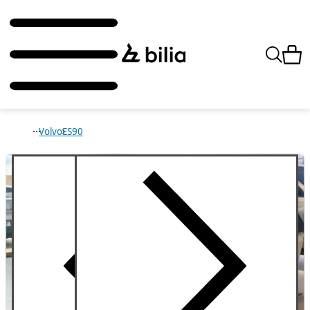
Volvo
ES90