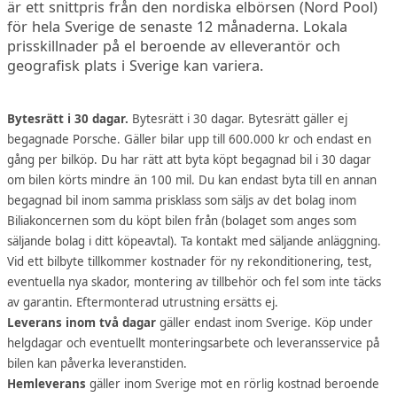
är ett snittpris från den nordiska elbörsen (Nord Pool)
för hela Sverige de senaste 12 månaderna. Lokala
prisskillnader på el beroende av elleverantör och
geografisk plats i Sverige kan variera.
Bytesrätt i 30 dagar.
Bytesrätt i 30 dagar. Bytesrätt gäller ej
begagnade Porsche. Gäller bilar upp till 600.000 kr och endast en
gång per bilköp. Du har rätt att byta köpt begagnad bil i 30 dagar
om bilen körts mindre än 100 mil. Du kan endast byta till en annan
begagnad bil inom samma prisklass som säljs av det bolag inom
Biliakoncernen som du köpt bilen från (bolaget som anges som
säljande bolag i ditt köpeavtal). Ta kontakt med säljande anläggning.
Vid ett bilbyte tillkommer kostnader för ny rekonditionering, test,
eventuella nya skador, montering av tillbehör och fel som inte täcks
av garantin. Eftermonterad utrustning ersätts ej.
Leverans inom två dagar
gäller endast inom Sverige. Köp under
helgdagar och eventuellt monteringsarbete och leveransservice på
bilen kan påverka leveranstiden.
Hemleverans
gäller inom Sverige mot en rörlig kostnad beroende