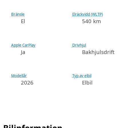
Bränsle
Elräckvidd (WLTP)
El
540 km
Apple CarPlay
Drivhjul
Ja
Bakhjulsdrift
Modellår
Typ av elbil
2026
Elbil
Bilinformation