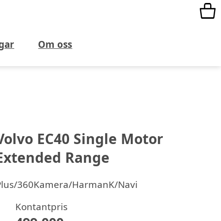
gar
Om oss
Volvo EC40 Single Motor
Extended Range
Plus/360Kamera/HarmanK/Navi
Kontantpris