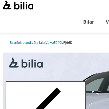
Bilar
V
Bilar
Sök bland våra bilar
Volvo
EC40
LPJ06D